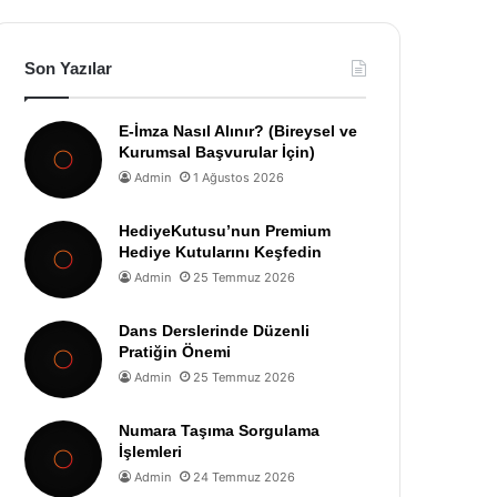
Son Yazılar
E-İmza Nasıl Alınır? (Bireysel ve
Kurumsal Başvurular İçin)
Admin
1 Ağustos 2026
HediyeKutusu’nun Premium
Hediye Kutularını Keşfedin
Admin
25 Temmuz 2026
Dans Derslerinde Düzenli
Pratiğin Önemi
Admin
25 Temmuz 2026
Numara Taşıma Sorgulama
İşlemleri
Admin
24 Temmuz 2026