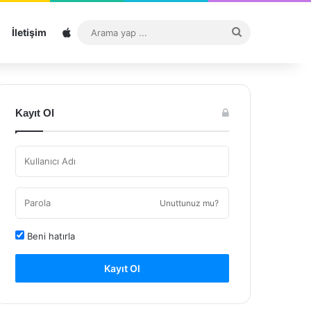
Sitemap
Arama
İletişim
yap
...
Kayıt Ol
Unuttunuz mu?
Beni hatırla
Kayıt Ol