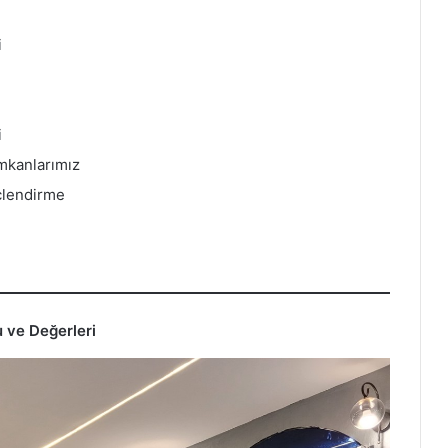
i
i
mkanlarımız
nçlendirme
u ve Değerleri