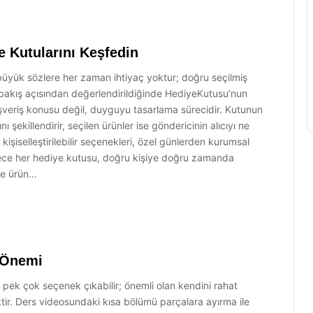
 Kutularını Keşfedin
n büyük sözlere her zaman ihtiyaç yoktur; doğru seçilmiş
 bakış açısından değerlendirildiğinde HediyeKutusu’nun
ışveriş konusu değil, duyguyu tasarlama sürecidir. Kutunun
ı şekillendirir, seçilen ürünler ise göndericinin alıcıyı ne
kişiselleştirilebilir seçenekleri, özel günlerden kurumsal
öylece her hediye kutusu, doğru kişiye doğru zamanda
ede ürün…
n Önemi
 pek çok seçenek çıkabilir; önemli olan kendini rahat
ktir. Ders videosundaki kısa bölümü parçalara ayırma ile