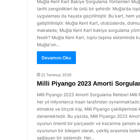
Muğla Kent Kart Bakiye Sorgulama Yöntemleri Muğla,
tarihi zenginlikleri ile ünlü bir şehirdir. Muğla’da t
uygulaması da hayata geçirilmiştir. Bu kart, hem ye
geliştirilmiştir. Muğla Kent Kart, otobüslerde, dolm
makalede, Muğla Kent Kart bakiye sorgulama yönteml
Nedir? Muğla Kent Kart, toplu taşıma sisteminde kullan
Muğla’nın…
Devamını Oku
22 Temmuz 2026
Milli Piyango 2023 Amorti Sorgul
Milli Piyango 2023 Amorti Sorgulama Rehberi Milli 
her yıl milyonlarca insan tarafından oynanmaktadır
etmekte ve birçok kişi, Milli Piyango çekilişlerinde
denemektedir. Bu yazıda, Milli Piyango 2023 Amorti 
oyunun önemli bir parçasıdır ve kazanma şansını art
oyununun bir bileşeni olarak, çekiliş sırasında belir
sağlayan bir sistemdir. Her…