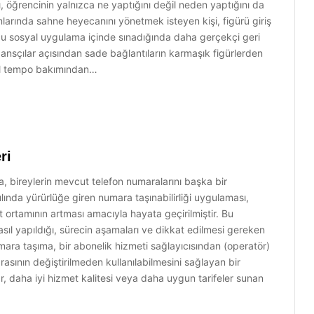
, öğrencinin yalnızca ne yaptığını değil neden yaptığını da
rında sahne heyecanını yönetmek isteyen kişi, figürü giriş
ucu sosyal uygulama içinde sınadığında daha gerçekçi geri
ansçılar açısından sade bağlantıların karmaşık figürlerden
eğil tempo bakımından…
ri
 bireylerin mevcut telefon numaralarını başka bir
lında yürürlüğe giren numara taşınabilirliği uygulaması,
et ortamının artması amacıyla hayata geçirilmiştir. Bu
ıl yapıldığı, sürecin aşamaları ve dikkat edilmesi gereken
ara taşıma, bir abonelik hizmeti sağlayıcısından (operatör)
sının değiştirilmeden kullanılabilmesini sağlayan bir
ar, daha iyi hizmet kalitesi veya daha uygun tarifeler sunan