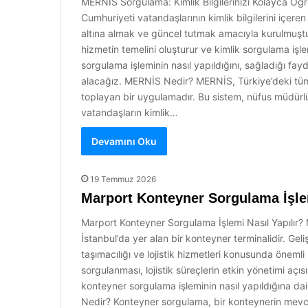
MERNİS Sorgulama: Kimlik Bilgilerinizi Kolayca Öğ
Cumhuriyeti vatandaşlarının kimlik bilgilerini içeren 
altına almak ve güncel tutmak amacıyla kurulmuşt
hizmetin temelini oluşturur ve kimlik sorgulama iş
sorgulama işleminin nasıl yapıldığını, sağladığı fayd
alacağız. MERNİS Nedir? MERNİS, Türkiye’deki tüm v
toplayan bir uygulamadır. Bu sistem, nüfus müdürlük
vatandaşların kimlik…
Devamını Oku
19 Temmuz 2026
Marport Konteyner Sorgulama İşlem
Marport Konteyner Sorgulama İşlemi Nasıl Yapılır? M
İstanbul’da yer alan bir konteyner terminalidir. Gel
taşımacılığı ve lojistik hizmetleri konusunda öneml
sorgulanması, lojistik süreçlerin etkin yönetimi a
konteyner sorgulama işleminin nasıl yapıldığına da
Nedir? Konteyner sorgulama, bir konteynerin mev