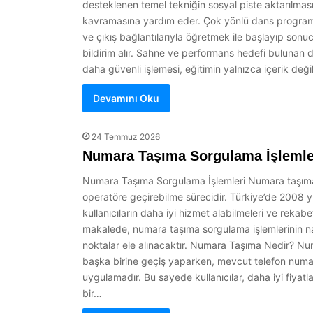
desteklenen temel tekniğin sosyal piste aktarılması
kavramasına yardım eder. Çok yönlü dans programla
ve çıkış bağlantılarıyla öğretmek ile başlayıp son
bildirim alır. Sahne ve performans hedefi bulunan d
daha güvenli işlemesi, eğitimin yalnızca içerik d
Devamını Oku
24 Temmuz 2026
Numara Taşıma Sorgulama İşlemle
Numara Taşıma Sorgulama İşlemleri Numara taşıma,
operatöre geçirebilme sürecidir. Türkiye’de 2008 yı
kullanıcıların daha iyi hizmet alabilmeleri ve rekab
makalede, numara taşıma sorgulama işlemlerinin nas
noktalar ele alınacaktır. Numara Taşıma Nedir? Num
başka birine geçiş yaparken, mevcut telefon numara
uygulamadır. Bu sayede kullanıcılar, daha iyi fiyatl
bir…