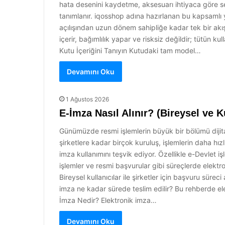
hata desenini kaydetme, aksesuarı ihtiyaca göre s
tanımlanır. iqosshop adına hazırlanan bu kapsamlı yo
açılışından uzun dönem sahipliğe kadar tek bir akış
içerir, bağımlılık yapar ve risksiz değildir; tütün 
Kutu İçeriğini Tanıyın Kutudaki tam model…
Devamını Oku
1 Ağustos 2026
E-İmza Nasıl Alınır? (Bireysel ve 
Günümüzde resmi işlemlerin büyük bir bölümü diji
şirketlere kadar birçok kuruluş, işlemlerin daha hız
imza kullanımını teşvik ediyor. Özellikle e-Devlet iş
işlemler ve resmi başvurular gibi süreçlerde elektro
Bireysel kullanıcılar ile şirketler için başvuru süre
imza ne kadar sürede teslim edilir? Bu rehberde elek
İmza Nedir? Elektronik imza…
Devamını Oku