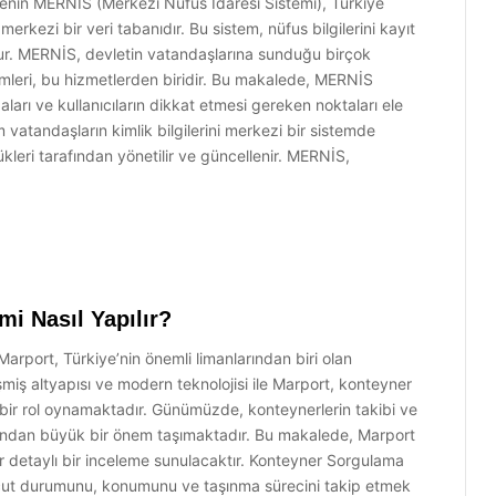
renin MERNİS (Merkezi Nüfus İdaresi Sistemi), Türkiye
merkezi bir veri tabanıdır. Bu sistem, nüfus bilgilerini kayıt
ur. MERNİS, devletin vatandaşlarına sunduğu birçok
lemleri, bu hizmetlerden biridir. Bu makalede, MERNİS
aları ve kullanıcıların dikkat etmesi gereken noktaları ele
atandaşların kimlik bilgilerini merkezi bir sistemde
leri tarafından yönetilir ve güncellenir. MERNİS,
i Nasıl Yapılır?
arport, Türkiye’nin önemli limanlarından biri olan
işmiş altyapısı ve modern teknolojisi ile Marport, konteyner
i bir rol oynamaktadır. Günümüzde, konteynerlerin takibi ve
çısından büyük bir önem taşımaktadır. Bu makalede, Marport
ir detaylı bir inceleme sunulacaktır. Konteyner Sorgulama
cut durumunu, konumunu ve taşınma sürecini takip etmek