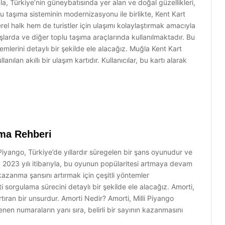
 Türkiye’nin güneybatısında yer alan ve doğal güzellikleri,
oplu taşıma sisteminin modernizasyonu ile birlikte, Kent Kart
rel halk hem de turistler için ulaşımı kolaylaştırmak amacıyla
uşlarda ve diğer toplu taşıma araçlarında kullanılmaktadır. Bu
erini detaylı bir şekilde ele alacağız. Muğla Kent Kart
ılan akıllı bir ulaşım kartıdır. Kullanıcılar, bu kartı alarak
ama Rehberi
Piyango, Türkiye’de yıllardır süregelen bir şans oyunudur ve
. 2023 yılı itibarıyla, bu oyunun popülaritesi artmaya devam
 kazanma şansını artırmak için çeşitli yöntemler
sorgulama sürecini detaylı bir şekilde ele alacağız. Amorti,
ıran bir unsurdur. Amorti Nedir? Amorti, Milli Piyango
lenen numaraların yanı sıra, belirli bir sayının kazanmasını