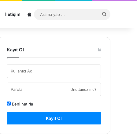
Sitemap
Arama
İletişim
yap
...
Kayıt Ol
Unuttunuz mu?
Beni hatırla
Kayıt Ol