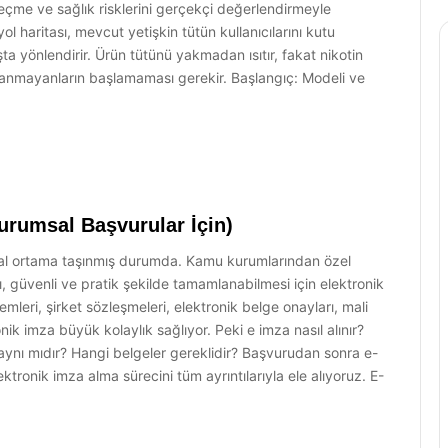
eçme ve sağlık risklerini gerçekçi değerlendirmeyle
l haritası, mevcut yetişkin tütün kullanıcılarını kutu
ta yönlendirir. Ürün tütünü yakmadan ısıtır, fakat nikotin
kullanmayanların başlamaması gerekir. Başlangıç: Modeli ve
Kurumsal Başvurular İçin)
tal ortama taşınmış durumda. Kamu kurumlarından özel
lı, güvenli ve pratik şekilde tamamlanabilmesi için elektronik
lemleri, şirket sözleşmeleri, elektronik belge onayları, mali
nik imza büyük kolaylık sağlıyor. Peki e imza nasıl alınır?
ci aynı mıdır? Hangi belgeler gereklidir? Başvurudan sonra e-
tronik imza alma sürecini tüm ayrıntılarıyla ele alıyoruz. E-