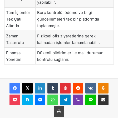
yapılabilir.
Tüm İşlemler
Borç kontrolü, ödeme ve bilgi
Tek Çatı
güncellemeleri tek bir platformda
Altında
toplanmıştır.
Zaman
Fiziksel ofis ziyaretlerine gerek
Tasarrufu
kalmadan işlemler tamamlanabilir.
Finansal
Düzenli bildirimler ile mali durumun
Yönetim
kontrolü sağlanır.
Facebook
X
LinkedIn
Tumblr
Pinterest
Reddit
VKontakte
Odnok
Pocket
Skype
Messenger
WhatsApp
Telegram
Viber
Line
E-Posta ile payla
Yazdır