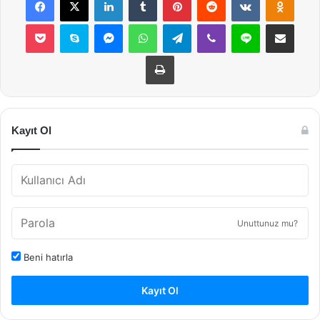
Pocket
Skype
Messenger
WhatsApp
Telegram
Viber
Line
E-Posta ile payla
Yazdır
Kayıt Ol
Unuttunuz mu?
Beni hatırla
Kayıt Ol