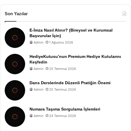
Son Yazılar
E-İmza Nasıl Alınır? (Bireysel ve Kurumsal
Başvurular İçin)
Admin
1 Ağustos 2026
HediyeKutusu’nun Premium Hediye Kutularını
Keşfedin
Admin
25 Temmuz 2026
Dans Derslerinde Düzenli Pratiğin Önemi
Admin
25 Temmuz 2026
Numara Taşıma Sorgulama İşlemleri
Admin
24 Temmuz 2026