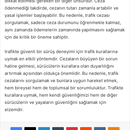
dikkat edilmesi gereken bir diğer unsurdur. Ceza
ödenmediği takdirde, cezanın tutarı zamanla artabilir ve
yasal işlemler başlayabilir. Bu nedenle, trafik cezası
sorgulamak, sadece ceza durumunu öğrenmekle kalmaz,
aynı zamanda ödemelerin zamanında yapılmasını sağlamak
için de kritik bir öneme sahiptir.
trafikte güvenli bir sürüş deneyimi için trafik kurallarına
uymak en etkili yöntemdir. Cezaların büyüyen bir sorun
haline gelmesi, sürücülerin kurallara olan duyarlılığını
artırmak açısından oldukça önemlidir. Bu nedenle, trafik
cezalarını sorgulamak ve bunlara uygun hareket etmek,
hem bireysel hem de toplumsal bir sorumluluktur. Trafikte
kurallara uymak, hem kendi güvenliğimizi hem de diğer
sürücülerin ve yayaların güvenliğini sağlamak için
elzemdir.
Facebook
X
LinkedIn
Tumblr
Pinterest
Reddit
VKontakte
Odnok