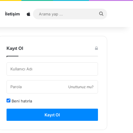
Sitemap
Arama
İletişim
yap
...
Kayıt Ol
Unuttunuz mu?
Beni hatırla
Kayıt Ol