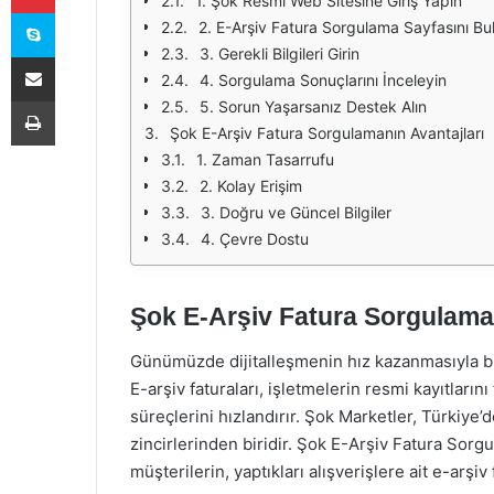
1. Şok Resmi Web Sitesine Giriş Yapın
Skype
2. E-Arşiv Fatura Sorgulama Sayfasını Bu
3. Gerekli Bilgileri Girin
E-Posta ile paylaş
4. Sorgulama Sonuçlarını İnceleyin
Yazdır
5. Sorun Yaşarsanız Destek Alın
Şok E-Arşiv Fatura Sorgulamanın Avantajları
1. Zaman Tasarrufu
2. Kolay Erişim
3. Doğru ve Güncel Bilgiler
4. Çevre Dostu
Şok E-Arşiv Fatura Sorgulama
Günümüzde dijitalleşmenin hız kazanmasıyla birl
E-arşiv faturaları, işletmelerin resmi kayıtların
süreçlerini hızlandırır. Şok Marketler, Türkiye
zincirlerinden biridir. Şok E-Arşiv Fatura Sor
müşterilerin, yaptıkları alışverişlere ait e-arşiv