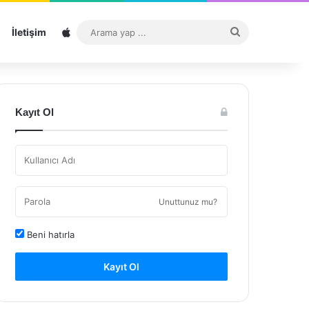
Sitemap
Arama
İletişim
yap
...
Kayıt Ol
Unuttunuz mu?
Beni hatırla
Kayıt Ol