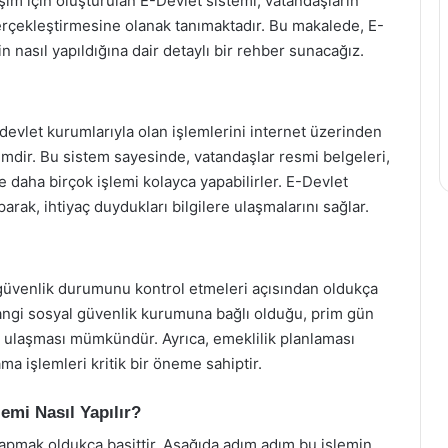
işim için oluşturulan E-Devlet sistemi, vatandaşların
 gerçekleştirmesine olanak tanımaktadır. Bu makalede, E-
 nasıl yapıldığına dair detaylı bir rehber sunacağız.
devlet kurumlarıyla olan işlemlerini internet üzerinden
temdir. Bu sistem sayesinde, vatandaşlar resmi belgeleri,
ve daha birçok işlemi kolayca yapabilirler. E-Devlet
aparak, ihtiyaç duydukları bilgilere ulaşmalarını sağlar.
 güvenlik durumunu kontrol etmeleri açısından oldukça
hangi sosyal güvenlik kurumuna bağlı olduğu, prim gün
lere ulaşması mümkündür. Ayrıca, emeklilik planlaması
ma işlemleri kritik bir öneme sahiptir.
emi Nasıl Yapılır?
apmak oldukça basittir. Aşağıda adım adım bu işlemin