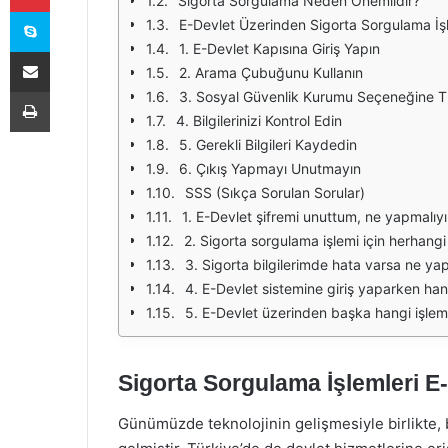
Sigorta Sorgulama Neden Önemlidir?
Skype
E-Devlet Üzerinden Sigorta Sorgulama İşle
1. E-Devlet Kapısına Giriş Yapın
E-Posta ile paylaş
2. Arama Çubuğunu Kullanın
Yazdır
3. Sosyal Güvenlik Kurumu Seçeneğine Tı
4. Bilgilerinizi Kontrol Edin
5. Gerekli Bilgileri Kaydedin
6. Çıkış Yapmayı Unutmayın
SSS (Sıkça Sorulan Sorular)
1. E-Devlet şifremi unuttum, ne yapmalıy
2. Sigorta sorgulama işlemi için herhan
3. Sigorta bilgilerimde hata varsa ne ya
4. E-Devlet sistemine giriş yaparken hang
5. E-Devlet üzerinden başka hangi işleml
Sigorta Sorgulama İşlemleri E-
Günümüzde teknolojinin gelişmesiyle birlikte, b