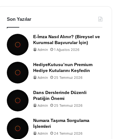
Son Yazılar
E-İmza Nasıl Alınır? (Bireysel ve
Kurumsal Başvurular İçin)
Admin
1 Ağustos 2026
HediyeKutusu’nun Premium
Hediye Kutularını Keşfedin
Admin
25 Temmuz 2026
Dans Derslerinde Düzenli
Pratiğin Önemi
Admin
25 Temmuz 2026
Numara Taşıma Sorgulama
İşlemleri
Admin
24 Temmuz 2026