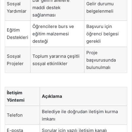
Dar gelirli ailelere
Sosyal
Gelir durumu
maddi destek
Yardımlar
belgelenmeli
sağlanması
Öğrencilere burs ve
Başvuru için
Eğitim
eğitim malzemesi
öğrenci belgesi
Destekleri
desteği
gerekli
Proje
Sosyal
Toplum yararına çeşitli
başvurusunda
Projeler
sosyal etkinlikler
bulunulmalı
İletişim
Açıklama
Yöntemi
Belediye ile doğrudan iletişim kurma
Telefon
imkanı
E-posta
Sorular için yazılı iletişim kanalı