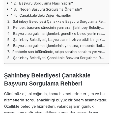
Başvuru Sorgulama Nasıl Yapılır?
Neden Başvuru Sorgulama Önemlidir?
Çanakkale'deki Diğer Hizmetler
Şahinbey Belediyesi Çanakkale Başvuru Sorgulama Rehberi, başvurularınızın durumunu kontrol etmenize imkan tanır. Bu rehber, özellikle yerel hizmetlerden yararlanmak isteyen vatandaşlar için oldukça faydalı bir kaynaktır. Başvuru sürecinin her aşamasında, vatandaşların hangi adımları izlemeleri gerektiği konusunda bilgi sahibi olmaları önemlidir. Bu nedenle, rehberin içeriği detaylı ve anlaşılır bir dille yazılmıştır.
Rehber, başvuru sürecinin yanı sıra, Şahinbey Belediyesi'nin sunduğu hizmetler hakkında da bilgi vermektedir. Bu hizmetler arasında sosyal yardımlar, eğitim destekleri ve çeşitli sosyal projeler yer almaktadır. Her bir hizmet için başvuru koşulları ve gerekli belgeler ayrı ayrı belirtilmiştir. Böylece, vatandaşlar hangi hizmete başvuracaklarsa, gerekli hazırlıkları önceden yapabilirler.
Başvuru sorgulama işlemleri, genellikle belediyenin resmi web sitesi üzerinden gerçekleştirilir. Bu süreçte, başvuru sahibinin kimlik bilgileri ve başvuru numarasını kullanarak sorgulama yapması gerekmektedir. Rehberde, bu işlemlerin nasıl yapılacağına dair adım adım talimatlar verilmiştir. Ayrıca, sık karşılaşılan sorunlar ve bu sorunların nasıl çözüleceği hakkında da bilgiler sunulmaktadır.
Şahinbey Belediyesi, başvuruların hızlı ve etkili bir şekilde sonuçlanması için çeşitli dijital hizmetler sunmaktadır. Bu hizmetler sayesinde, vatandaşlar başvurularını online olarak takip edebilir ve gerektiğinde güncelleyebilir. Rehberde, bu dijital hizmetlerin nasıl kullanılacağına dair detaylı bilgiler yer almaktadır.
Başvuru sorgulama işlemlerinin yanı sıra, rehberde iletişim bilgileri de bulunmaktadır. Herhangi bir sorun veya soru durumunda, vatandaşların hangi kanallardan belediye ile iletişime geçebileceği anlatılmaktadır. Telefon numaraları, e-posta adresleri ve sosyal medya hesapları gibi bilgilerle, vatandaşların ihtiyaç duydukları bilgilere kolayca ulaşmaları sağlanmaktadır.
Rehberin son bölümünde, sıkça sorulan sorulara yer verilmiştir. Bu bölüm, başvuru süreci hakkında genel bir bilgi edinmek isteyenler için oldukça faydalıdır. Sıkça sorulan sorular, vatandaşların merak ettiği konuları kapsamlı bir şekilde yanıtlamaktadır. Böylece, başvuru sürecinde karşılaşabilecekleri olası sorunlar hakkında önceden bilgi sahibi olurlar.
Şahinbey Belediyesi Çanakkale Başvuru Sorgulama Rehberi, yerel hizmetlerden yararlanmak isteyen vatandaşlar için kapsamlı ve kullanıcı dostu bir kaynak sunmaktadır. Başvuru sürecinin her aşamasında rehberin sağladığı bilgilerden faydalanarak, daha kolay bir deneyim yaşayabilirler. Bu tür rehberler, yerel yönetimlerin vatandaşlarına sunduğu hizmetlerin daha etkin bir şekilde kullanılmasını sağlamaktadır.
Şahinbey Belediyesi Çanakkale
Başvuru Sorgulama Rehberi
Günümüz dijital çağında, kamu hizmetlerine erişim ve bu
hizmetlerin sorgulanabilirliği büyük bir önem taşımaktadır.
Özellikle belediye hizmetleri, vatandaşların günlük
yaşamlarını doğrudan etkileyen unsurlar arasında yer