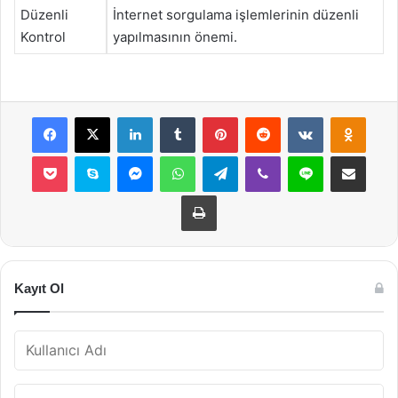
Düzenli
İnternet sorgulama işlemlerinin düzenli
Kontrol
yapılmasının önemi.
Facebook
X
LinkedIn
Tumblr
Pinterest
Reddit
VKontakte
Odnok
Pocket
Skype
Messenger
WhatsApp
Telegram
Viber
Line
E-Posta ile payla
Yazdır
Kayıt Ol