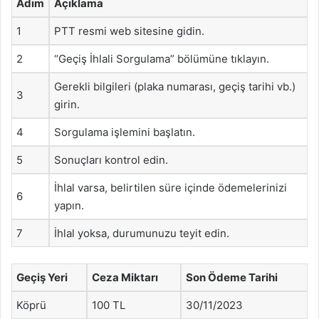
Adım
Açıklama
1
PTT resmi web sitesine gidin.
2
“Geçiş İhlali Sorgulama” bölümüne tıklayın.
Gerekli bilgileri (plaka numarası, geçiş tarihi vb.)
3
girin.
4
Sorgulama işlemini başlatın.
5
Sonuçları kontrol edin.
İhlal varsa, belirtilen süre içinde ödemelerinizi
6
yapın.
7
İhlal yoksa, durumunuzu teyit edin.
Geçiş Yeri
Ceza Miktarı
Son Ödeme Tarihi
Köprü
100 TL
30/11/2023