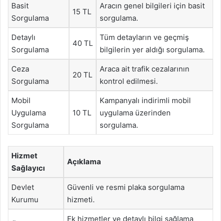
Basit
Aracın genel bilgileri için basit
15 TL
Sorgulama
sorgulama.
Detaylı
Tüm detayların ve geçmiş
40 TL
Sorgulama
bilgilerin yer aldığı sorgulama.
Ceza
Araca ait trafik cezalarının
20 TL
Sorgulama
kontrol edilmesi.
Mobil
Kampanyalı indirimli mobil
Uygulama
10 TL
uygulama üzerinden
Sorgulama
sorgulama.
Hizmet
Açıklama
Sağlayıcı
Devlet
Güvenli ve resmi plaka sorgulama
Kurumu
hizmeti.
Ek hizmetler ve detaylı bilgi sağlama