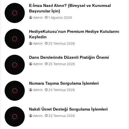
E-İmza Nasıl Alınır? (Bireysel ve Kurumsal
Başvurular İçin)
Admin
1 Ağustos 2026
HediyeKutusu’nun Premium Hediye Kutularını
Keşfedin
Admin
25 Temmuz 2026
Dans Derslerinde Düzenli Pratiğin Önemi
Admin
25 Temmuz 2026
Numara Taşıma Sorgulama İşlemleri
Admin
24 Temmuz 2026
Nakdi Ücret Desteği Sorgulama İşlemleri
Admin
23 Temmuz 2026