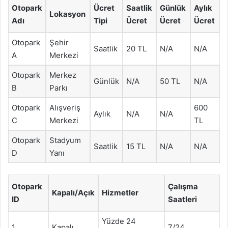
Otopark
Ücret
Saatlik
Günlük
Aylık
Lokasyon
Adı
Tipi
Ücret
Ücret
Ücret
Otopark
Şehir
Saatlik
20 TL
N/A
N/A
A
Merkezi
Otopark
Merkez
Günlük
N/A
50 TL
N/A
B
Parkı
Otopark
Alışveriş
600
Aylık
N/A
N/A
C
Merkezi
TL
Otopark
Stadyum
Saatlik
15 TL
N/A
N/A
D
Yanı
Otopark
Çalışma
Kapalı/Açık
Hizmetler
ID
Saatleri
Yüzde 24
1
Kapalı
7/24