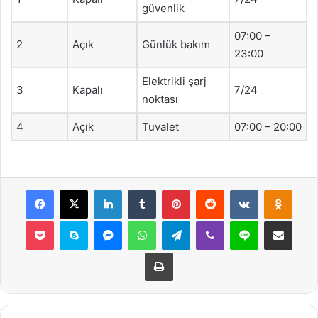
güvenlik
07:00 –
2
Açık
Günlük bakım
23:00
Elektrikli şarj
3
Kapalı
7/24
noktası
4
Açık
Tuvalet
07:00 – 20:00
Facebook
X
LinkedIn
Tumblr
Pinterest
Reddit
VKontakte
Odnok
Pocket
Skype
Messenger
WhatsApp
Telegram
Viber
Line
E-Posta ile payla
Yazdır