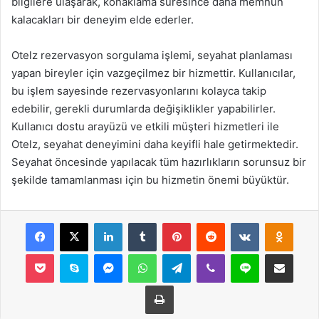
bilgilere ulaşarak, konaklama süresince daha memnun
kalacakları bir deneyim elde ederler.
Otelz rezervasyon sorgulama işlemi, seyahat planlaması
yapan bireyler için vazgeçilmez bir hizmettir. Kullanıcılar,
bu işlem sayesinde rezervasyonlarını kolayca takip
edebilir, gerekli durumlarda değişiklikler yapabilirler.
Kullanıcı dostu arayüzü ve etkili müşteri hizmetleri ile
Otelz, seyahat deneyimini daha keyifli hale getirmektedir.
Seyahat öncesinde yapılacak tüm hazırlıkların sorunsuz bir
şekilde tamamlanması için bu hizmetin önemi büyüktür.
Facebook
X
LinkedIn
Tumblr
Pinterest
Reddit
VKontakte
Odnok
Pocket
Skype
Messenger
WhatsApp
Telegram
Viber
Line
E-Posta ile payla
Yazdır