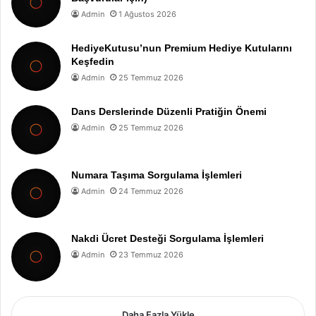
Admin
1 Ağustos 2026
HediyeKutusu’nun Premium Hediye Kutularını
Keşfedin
Admin
25 Temmuz 2026
Dans Derslerinde Düzenli Pratiğin Önemi
Admin
25 Temmuz 2026
Numara Taşıma Sorgulama İşlemleri
Admin
24 Temmuz 2026
Nakdi Ücret Desteği Sorgulama İşlemleri
Admin
23 Temmuz 2026
Daha Fazla Yükle