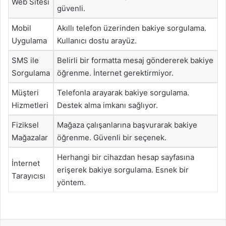
Web Sitesi
güvenli.
Mobil
Akıllı telefon üzerinden bakiye sorgulama.
Uygulama
Kullanıcı dostu arayüz.
SMS ile
Belirli bir formatta mesaj göndererek bakiye
Sorgulama
öğrenme. İnternet gerektirmiyor.
Müşteri
Telefonla arayarak bakiye sorgulama.
Hizmetleri
Destek alma imkanı sağlıyor.
Fiziksel
Mağaza çalışanlarına başvurarak bakiye
Mağazalar
öğrenme. Güvenli bir seçenek.
Herhangi bir cihazdan hesap sayfasına
İnternet
erişerek bakiye sorgulama. Esnek bir
Tarayıcısı
yöntem.