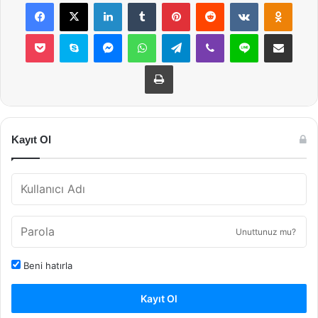
Facebook
X
LinkedIn
Tumblr
Pinterest
Reddit
VKontakte
Odnok
Pocket
Skype
Messenger
WhatsApp
Telegram
Viber
Line
E-Posta ile payla
Yazdır
Kayıt Ol
Unuttunuz mu?
Beni hatırla
Kayıt Ol