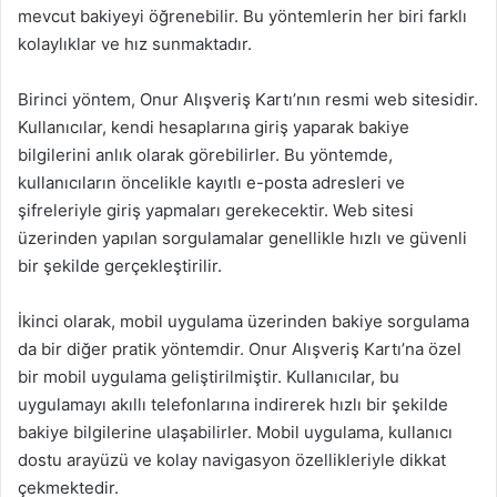
mevcut bakiyeyi öğrenebilir. Bu yöntemlerin her biri farklı
kolaylıklar ve hız sunmaktadır.
Birinci yöntem, Onur Alışveriş Kartı’nın resmi web sitesidir.
Kullanıcılar, kendi hesaplarına giriş yaparak bakiye
bilgilerini anlık olarak görebilirler. Bu yöntemde,
kullanıcıların öncelikle kayıtlı e-posta adresleri ve
şifreleriyle giriş yapmaları gerekecektir. Web sitesi
üzerinden yapılan sorgulamalar genellikle hızlı ve güvenli
bir şekilde gerçekleştirilir.
İkinci olarak, mobil uygulama üzerinden bakiye sorgulama
da bir diğer pratik yöntemdir. Onur Alışveriş Kartı’na özel
bir mobil uygulama geliştirilmiştir. Kullanıcılar, bu
uygulamayı akıllı telefonlarına indirerek hızlı bir şekilde
bakiye bilgilerine ulaşabilirler. Mobil uygulama, kullanıcı
dostu arayüzü ve kolay navigasyon özellikleriyle dikkat
çekmektedir.