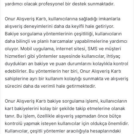
yardımcı olacak profesyonel bir destek sunmaktadır.
Onur Alışveriş Kartı, kullanıcılarına sağladığı imkanlarla
alışveriş deneyimlerini daha da keyifli hale getiriyor.
Bakiye sorgulama yöntemlerinin çeşitliliği, kullanıcıların
daha bilinçli ve planlı harcamalar yapabilmelerine yardımcı
oluyor. Mobil uygulama, internet sitesi, SMS ve müşteri
hizmetleri gibi yöntemler sayesinde kullanıcılar, ihtiyaç
duydukları an bakiye ve puan durumlarını kolaylıkla kontrol
edebilirler. Bu yöntemlerin her biri, Onur Alışveriş Kartı
sahiplerine ayrı bir kullanım kolaylığı sunmakta ve alışveriş
sürecini daha da verimli hale getirmektedir.
Onur Alışveriş Kartı bakiye sorgulama işlemi, kullanıcıların
kart bakiyelerini kolay bir şekilde takip etmelerine olanak
tanır. Bu işlem, özellikle alışveriş yapmadan önce bütçe
kontrolü yapmak isteyen kullanıcılar için oldukça önemlidir.
Kullanıcılar, çeşitli yöntemler aracılığıyla hesaplarındaki