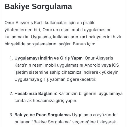
Bakiye Sorgulama
Onur Alışveriş Kartı kullanıcıları için en pratik
yöntemlerden biri, Onur’un resmi mobil uygulamasını
kullanmaktır. Uygulama, kullanıcıların kart bakiyelerini hızlı
bir şekilde sorgulamalarını sağlar. Bunun için:
Uygulamayı İndirin ve Giriş Yapın
: Onur Alışveriş
Kartı’nın resmi mobil uygulamasını Android veya iOS
işletim sistemine sahip cihazınıza indirerek yükleyin.
Uygulamaya giriş yapmanız gerekecektir.
Hesabınıza Bağlanın
: Kartınızın bilgilerini uygulamaya
tanıtarak hesabınıza giriş yapın.
Bakiye ve Puan Sorgulama
: Uygulama arayüzünde
bulunan "Bakiye Sorgulama" seçeneğine tıklayarak