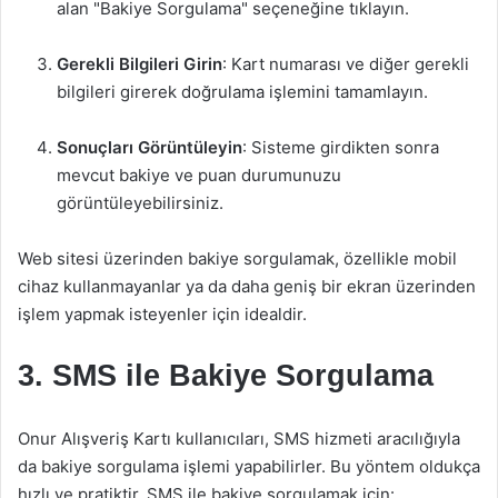
alan "Bakiye Sorgulama" seçeneğine tıklayın.
Gerekli Bilgileri Girin
: Kart numarası ve diğer gerekli
bilgileri girerek doğrulama işlemini tamamlayın.
Sonuçları Görüntüleyin
: Sisteme girdikten sonra
mevcut bakiye ve puan durumunuzu
görüntüleyebilirsiniz.
Web sitesi üzerinden bakiye sorgulamak, özellikle mobil
cihaz kullanmayanlar ya da daha geniş bir ekran üzerinden
işlem yapmak isteyenler için idealdir.
3. SMS ile Bakiye Sorgulama
Onur Alışveriş Kartı kullanıcıları, SMS hizmeti aracılığıyla
da bakiye sorgulama işlemi yapabilirler. Bu yöntem oldukça
hızlı ve pratiktir. SMS ile bakiye sorgulamak için: