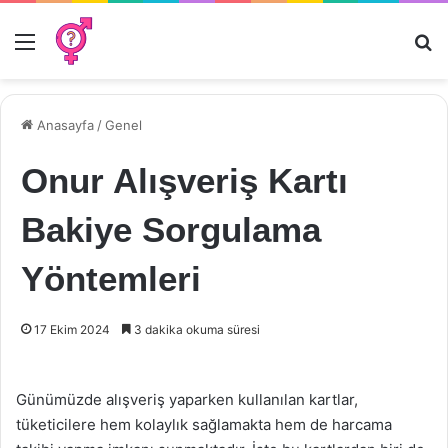
Menü
Ar
Anasayfa
/
Genel
Onur Alışveriş Kartı
Bakiye Sorgulama
Yöntemleri
17 Ekim 2024
3 dakika okuma süresi
Günümüzde alışveriş yaparken kullanılan kartlar,
tüketicilere hem kolaylık sağlamakta hem de harcama