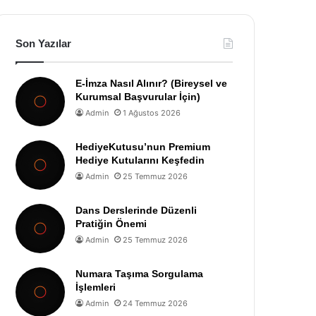
Son Yazılar
E-İmza Nasıl Alınır? (Bireysel ve
Kurumsal Başvurular İçin)
Admin
1 Ağustos 2026
HediyeKutusu’nun Premium
Hediye Kutularını Keşfedin
Admin
25 Temmuz 2026
Dans Derslerinde Düzenli
Pratiğin Önemi
Admin
25 Temmuz 2026
Numara Taşıma Sorgulama
İşlemleri
Admin
24 Temmuz 2026