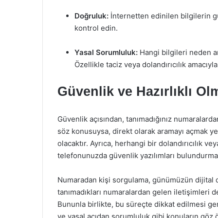
Doğruluk:
İnternetten edinilen bilgilerin 
kontrol edin.
Yasal Sorumluluk:
Hangi bilgileri neden ar
Özellikle taciz veya dolandırıcılık amacıy
Güvenlik ve Hazırlıklı Ol
Güvenlik açısından, tanımadığınız numaralardan
söz konusuysa, direkt olarak aramayı açmak yer
olacaktır. Ayrıca, herhangi bir dolandırıcılık v
telefonunuzda güvenlik yazılımları bulundurman
Numaradan kişi sorgulama, günümüzün dijital dü
tanımadıkları numaralardan gelen iletişimleri d
Bununla birlikte, bu süreçte dikkat edilmesi ge
ve yasal açıdan sorumluluk gibi konuların göz