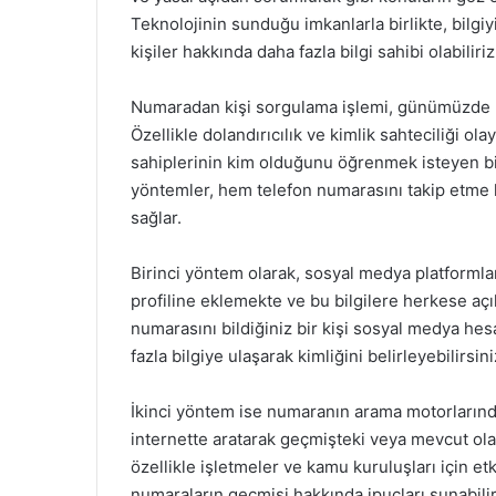
Teknolojinin sunduğu imkanlarla birlikte, bilgiy
kişiler hakkında daha fazla bilgi sahibi olabiliriz
Numaradan kişi sorgulama işlemi, günümüzde birç
Özellikle dolandırıcılık ve kimlik sahteciliği ola
sahiplerinin kim olduğunu öğrenmek isteyen bi
yöntemler, hem telefon numarasını takip etme
sağlar.
Birinci yöntem olarak, sosyal medya platformları
profiline eklemekte ve bu bilgilere herkese açı
numarasını bildiğiniz bir kişi sosyal medya hes
fazla bilgiye ulaşarak kimliğini belirleyebilirsini
İkinci yöntem ise numaranın arama motorlarında 
internette aratarak geçmişteki veya mevcut olan b
özellikle işletmeler ve kamu kuruluşları için etki
numaraların geçmişi hakkında ipuçları sunabilir