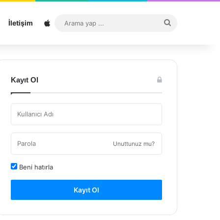
Sitemap
Arama
İletişim
yap
...
Kayıt Ol
Unuttunuz mu?
Beni hatırla
Kayıt Ol