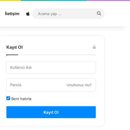
Sitemap
Arama
İletişim
yap
...
Kayıt Ol
Unuttunuz mu?
Beni hatırla
Kayıt Ol