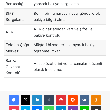
Bankacılığı
yaparak bakiye sorgulama.
SMS
Belirli bir numaraya mesaj göndererek
Sorgulama
bakiye bilgisi alma.
ATM cihazlarından kart ve şifre ile
ATM
bakiye kontrolü.
Telefon Çağrı
Müşteri hizmetlerini arayarak bakiye
Merkezi
öğrenme imkanı.
Banka
Hesap özetlerini ve harcamaları düzenli
Cüzdanı
olarak inceleme.
Kontrolü
Facebook
X
LinkedIn
Tumblr
Pinterest
Reddit
VKontakte
Odnok
Pocket
Skype
Messenger
WhatsApp
Telegram
Viber
Line
E-Posta ile payla