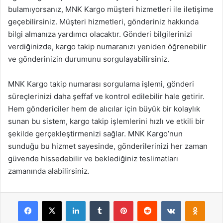
bulamıyorsanız, MNK Kargo müşteri hizmetleri ile iletişime
geçebilirsiniz. Müşteri hizmetleri, gönderiniz hakkında
bilgi almanıza yardımcı olacaktır. Gönderi bilgilerinizi
verdiğinizde, kargo takip numaranızı yeniden öğrenebilir
ve gönderinizin durumunu sorgulayabilirsiniz.
MNK Kargo takip numarası sorgulama işlemi, gönderi
süreçlerinizi daha şeffaf ve kontrol edilebilir hale getirir.
Hem göndericiler hem de alıcılar için büyük bir kolaylık
sunan bu sistem, kargo takip işlemlerini hızlı ve etkili bir
şekilde gerçekleştirmenizi sağlar. MNK Kargo’nun
sunduğu bu hizmet sayesinde, gönderilerinizi her zaman
güvende hissedebilir ve beklediğiniz teslimatları
zamanında alabilirsiniz.
Facebook
X
LinkedIn
Tumblr
Pinterest
Reddit
VKontakte
Odnok
Pocket
Skype
Messenger
WhatsApp
Telegram
Viber
Line
E-Posta ile payla