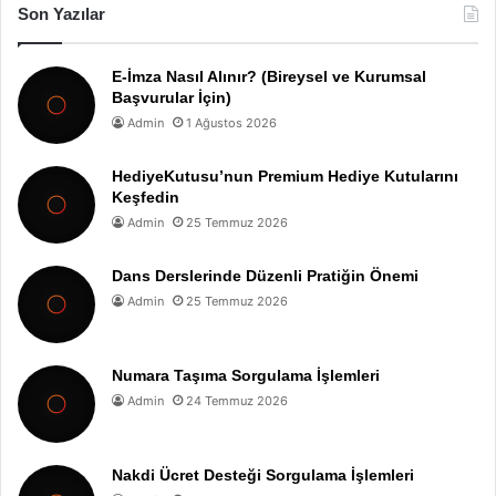
Son Yazılar
E-İmza Nasıl Alınır? (Bireysel ve Kurumsal
Başvurular İçin)
Admin
1 Ağustos 2026
HediyeKutusu’nun Premium Hediye Kutularını
Keşfedin
Admin
25 Temmuz 2026
Dans Derslerinde Düzenli Pratiğin Önemi
Admin
25 Temmuz 2026
Numara Taşıma Sorgulama İşlemleri
Admin
24 Temmuz 2026
Nakdi Ücret Desteği Sorgulama İşlemleri