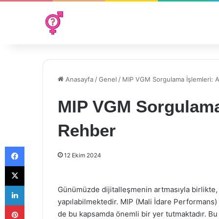
Anasayfa
/
Genel
/
MIP VGM Sorgulama İşlemleri: 
MIP VGM Sorgulama 
Rehber
Facebook
12 Ekim 2024
X
LinkedIn
Günümüzde dijitalleşmenin artmasıyla birlikte, 
yapılabilmektedir. MIP (Mali İdare Performans
Pinterest
de bu kapsamda önemli bir yer tutmaktadır. B