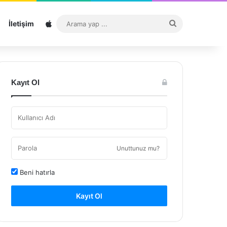
Sitemap
Arama
İletişim
yap
...
Kayıt Ol
Unuttunuz mu?
Beni hatırla
Kayıt Ol