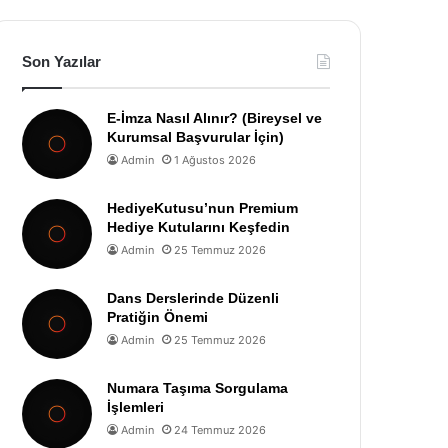
Son Yazılar
E-İmza Nasıl Alınır? (Bireysel ve
Kurumsal Başvurular İçin)
Admin
1 Ağustos 2026
HediyeKutusu’nun Premium
Hediye Kutularını Keşfedin
Admin
25 Temmuz 2026
Dans Derslerinde Düzenli
Pratiğin Önemi
Admin
25 Temmuz 2026
Numara Taşıma Sorgulama
İşlemleri
Admin
24 Temmuz 2026