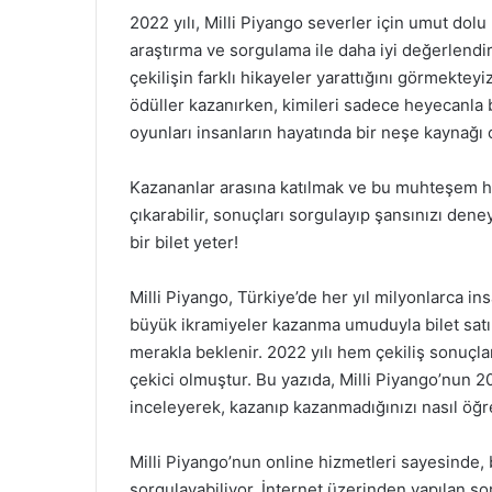
2022 yılı, Milli Piyango severler için umut dolu
araştırma ve sorgulama ile daha iyi değerlendir
çekilişin farklı hikayeler yarattığını görmekteyi
ödüller kazanırken, kimileri sadece heyecanla 
oyunları insanların hayatında bir neşe kaynağı
Kazananlar arasına katılmak ve bu muhteşem he
çıkarabilir, sonuçları sorgulayıp şansınızı den
bir bilet yeter!
Milli Piyango, Türkiye’de her yıl milyonlarca in
büyük ikramiyeler kazanma umuduyla bilet satın
merakla beklenir. 2022 yılı hem çekiliş sonuçl
çekici olmuştur. Bu yazıda, Milli Piyango’nun 20
inceleyerek, kazanıp kazanmadığınızı nasıl öğr
Milli Piyango’nun online hizmetleri sayesinde, bi
sorgulayabiliyor. İnternet üzerinden yapılan s