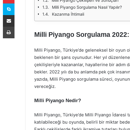
Milli Piyango Çekilişleri ve Sonuçları
Skype
Milli Piyango Sorgulama Nasıl Yapılır?
Kazanma İhtimali
E-Posta ile paylaş
Yazdır
Milli Piyango Sorgulama 2022
Milli Piyango, Türkiye’de geleneksel bir oyun ol
beklenen bir şans oyunudur. Her yıl düzenlenen 
çekilişleriyle kazananlar, hayallerine bir adım
bekler. 2022 yılı da bu anlamda pek çok insanın
yazıda, Milli Piyango sorgulama süreci, oyunun i
vereceğiz.
Milli Piyango Nedir?
Milli Piyango, Türkiye’de Milli Piyango İdares
katılabileceği bu oyunda, belirli bir miktar bedel
Farklı çekilişlerde farklı ikramiye tutarları bu