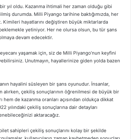
 bir yıl oldu. Kazanma ihtimali her zaman olduğu gibi
ilmiş durumda. Milli Piyango tarihine baktığımızda, her
z. Kimileri hayatlarını değiştiren büyük miktarlarda
beklemekle yetiniyor. Her ne olursa olsun, bu tür şans
 olmaya devam edecektir.
yecanı yaşamak için, siz de Milli Piyango’nun keyfini
eyebilirsiniz. Unutmayın, hayallerinize giden yolda bazen
sanın hayalini süsleyen bir şans oyunudur. İnsanlar,
 alırken, çekiliş sonuçlarının öğrenilmesi de büyük bir
arı hem de kazanma oranları açısından oldukça dikkat
22 yılındaki çekiliş sonuçlarına dair detayları
enebileceğinizi aktaracağız.
let sahipleri çekiliş sonuçlarını kolay bir şekilde
orgulamalar, kullanıcıların zaman kaybetmeden sonuçları