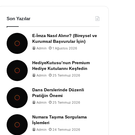
Son Yazılar
E-İmza Nasıl Alınır? (Bireysel ve
Kurumsal Başvurular İçin)
Admin
1 Ağustos 2026
HediyeKutusu’nun Premium
Hediye Kutularını Keşfedin
Admin
25 Temmuz 2026
Dans Derslerinde Düzenli
Pratiğin Önemi
Admin
25 Temmuz 2026
Numara Taşıma Sorgulama
İşlemleri
Admin
24 Temmuz 2026