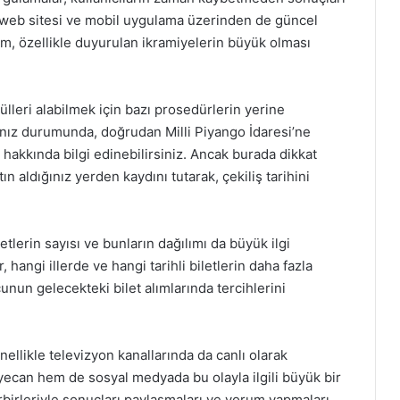
i web sitesi ve mobil uygulama üzerinden de güncel
tem, özellikle duyurulan ikramiyelerin büyük olması
ülleri alabilmek için bazı prosedürlerin yerine
manız durumunda, doğrudan Milli Piyango İdaresi’ne
hakkında bilgi edinebilirsiniz. Ancak burada dikkat
ın aldığınız yerden kaydını tutarak, çekiliş tarihini
etlerin sayısı ve bunların dağılımı da büyük ilgi
 hangi illerde ve hangi tarihli biletlerin daha fazla
unun gelecekteki bilet alımlarında tercihlerini
ellikle televizyon kanallarında da canlı olarak
eyecan hem de sosyal medyada bu olayla ilgili büyük bir
birbirleriyle sonuçları paylaşmaları ve yorum yapmaları