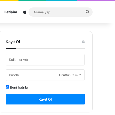
Sitemap
Arama
İletişim
yap
...
Kayıt Ol
Unuttunuz mu?
Beni hatırla
Kayıt Ol