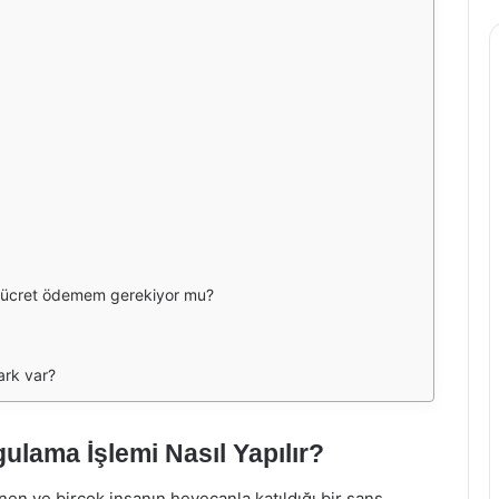
bir ücret ödemem gerekiyor mu?
fark var?
gulama İşlemi Nasıl Yapılır?
enen ve birçok insanın heyecanla katıldığı bir şans