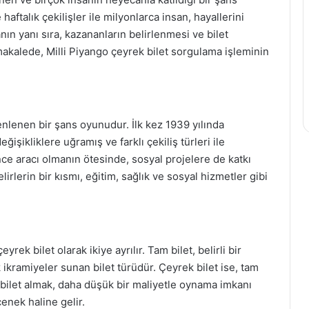
aftalık çekilişler ile milyonlarca insan, hayallerini
anın yanı sıra, kazananların belirlenmesi ve bilet
akalede, Milli Piyango çeyrek bilet sorgulama işleminin
enlenen bir şans oyunudur. İlk kez 1939 yılında
şikliklere uğramış ve farklı çekiliş türleri ile
nce aracı olmanın ötesinde, sosyal projelere de katkı
lirlerin bir kısmı, eğitim, sağlık ve sosyal hizmetler gibi
eyrek bilet olarak ikiye ayrılır. Tam bilet, belirli bir
ikramiyeler sunan bilet türüdür. Çeyrek bilet ise, tam
ek bilet almak, daha düşük bir maliyetle oynama imkanı
çenek haline gelir.