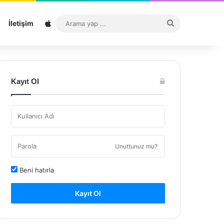
Sitemap
Arama
İletişim
yap
...
Kayıt Ol
Unuttunuz mu?
Beni hatırla
Kayıt Ol