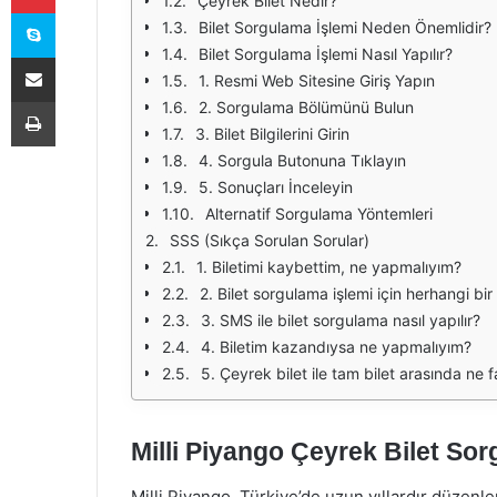
Çeyrek Bilet Nedir?
Skype
Bilet Sorgulama İşlemi Neden Önemlidir?
Bilet Sorgulama İşlemi Nasıl Yapılır?
E-Posta ile paylaş
1. Resmi Web Sitesine Giriş Yapın
Yazdır
2. Sorgulama Bölümünü Bulun
3. Bilet Bilgilerini Girin
4. Sorgula Butonuna Tıklayın
5. Sonuçları İnceleyin
Alternatif Sorgulama Yöntemleri
SSS (Sıkça Sorulan Sorular)
1. Biletimi kaybettim, ne yapmalıyım?
2. Bilet sorgulama işlemi için herhangi 
3. SMS ile bilet sorgulama nasıl yapılır?
4. Biletim kazandıysa ne yapmalıyım?
5. Çeyrek bilet ile tam bilet arasında ne 
Milli Piyango Çeyrek Bilet Sor
Milli Piyango, Türkiye’de uzun yıllardır düzenl