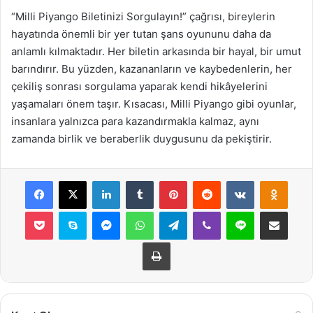
“Milli Piyango Biletinizi Sorgulayın!” çağrısı, bireylerin
hayatında önemli bir yer tutan şans oyununu daha da
anlamlı kılmaktadır. Her biletin arkasında bir hayal, bir umut
barındırır. Bu yüzden, kazananların ve kaybedenlerin, her
çekiliş sonrası sorgulama yaparak kendi hikâyelerini
yaşamaları önem taşır. Kısacası, Milli Piyango gibi oyunlar,
insanlara yalnızca para kazandırmakla kalmaz, aynı
zamanda birlik ve beraberlik duygusunu da pekiştirir.
Facebook
X
LinkedIn
Tumblr
Pinterest
Reddit
VKontakte
Odnok
Pocket
Skype
Messenger
WhatsApp
Telegram
Viber
Line
E-Posta ile payla
Yazdır