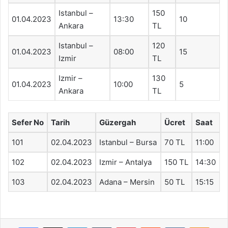
Istanbul –
150
01.04.2023
13:30
10
Ankara
TL
Istanbul –
120
01.04.2023
08:00
15
Izmir
TL
Izmir –
130
01.04.2023
10:00
5
Ankara
TL
Sefer No
Tarih
Güzergah
Ücret
Saat
101
02.04.2023
Istanbul – Bursa
70 TL
11:00
102
02.04.2023
Izmir – Antalya
150 TL
14:30
103
02.04.2023
Adana – Mersin
50 TL
15:15
Facebook
X
LinkedIn
Tumblr
Pinterest
Reddit
VKontakte
Odnok