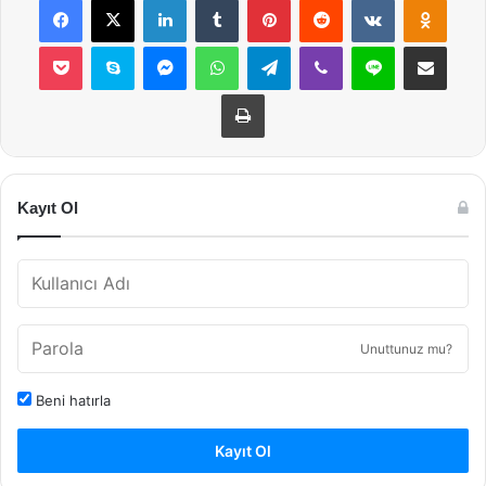
Pocket
Skype
Messenger
WhatsApp
Telegram
Viber
Line
E-Posta ile payla
Yazdır
Kayıt Ol
Unuttunuz mu?
Beni hatırla
Kayıt Ol