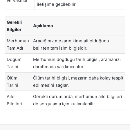
ve Vakıflar
iletişime geçilebilir.
Gerekli
Açıklama
Bilgiler
Merhumun
Aradığınız mezarın kime ait olduğunu
Tam Adı
belirten tam isim bilgisidir.
Doğum
Merhumun doğduğu tarih bilgisi, aramanızı
Tarihi
daraltmada yardımcı olur.
Ölüm
Ölüm tarihi bilgisi, mezarın daha kolay tespit
Tarihi
edilmesini sağlar.
Aile
Gerekli durumlarda, merhumun aile bilgileri
Bilgileri
de sorgulama için kullanılabilir.
Facebook
X
LinkedIn
Tumblr
Pinterest
Reddit
VKontakte
Odnok