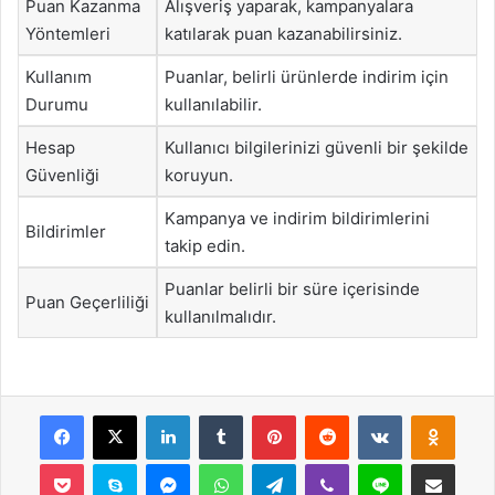
Puan Kazanma
Alışveriş yaparak, kampanyalara
Yöntemleri
katılarak puan kazanabilirsiniz.
Kullanım
Puanlar, belirli ürünlerde indirim için
Durumu
kullanılabilir.
Hesap
Kullanıcı bilgilerinizi güvenli bir şekilde
Güvenliği
koruyun.
Kampanya ve indirim bildirimlerini
Bildirimler
takip edin.
Puanlar belirli bir süre içerisinde
Puan Geçerliliği
kullanılmalıdır.
Facebook
X
LinkedIn
Tumblr
Pinterest
Reddit
VKontakte
Odnok
Pocket
Skype
Messenger
WhatsApp
Telegram
Viber
Line
E-Posta ile payla