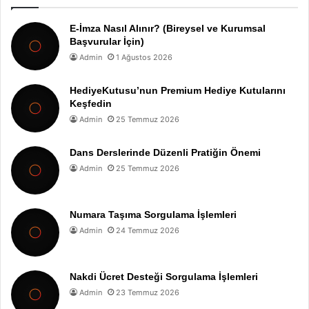
E-İmza Nasıl Alınır? (Bireysel ve Kurumsal
Başvurular İçin)
Admin
1 Ağustos 2026
HediyeKutusu’nun Premium Hediye Kutularını
Keşfedin
Admin
25 Temmuz 2026
Dans Derslerinde Düzenli Pratiğin Önemi
Admin
25 Temmuz 2026
Numara Taşıma Sorgulama İşlemleri
Admin
24 Temmuz 2026
Nakdi Ücret Desteği Sorgulama İşlemleri
Admin
23 Temmuz 2026