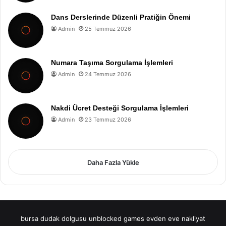
Dans Derslerinde Düzenli Pratiğin Önemi
Admin
25 Temmuz 2026
Numara Taşıma Sorgulama İşlemleri
Admin
24 Temmuz 2026
Nakdi Ücret Desteği Sorgulama İşlemleri
Admin
23 Temmuz 2026
Daha Fazla Yükle
bursa dudak dolgusu
unblocked games
evden eve nakliyat