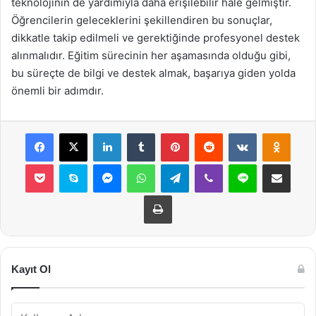
teknolojinin de yardımıyla daha erişilebilir hale gelmiştir.
Öğrencilerin geleceklerini şekillendiren bu sonuçlar,
dikkatle takip edilmeli ve gerektiğinde profesyonel destek
alınmalıdır. Eğitim sürecinin her aşamasında olduğu gibi,
bu süreçte de bilgi ve destek almak, başarıya giden yolda
önemli bir adımdır.
Facebook
X
LinkedIn
Tumblr
Pinterest
Reddit
VKontakte
Odnok
Pocket
Skype
Messenger
WhatsApp
Telegram
Viber
Line
E-Posta ile payla
Yazdır
Kayıt Ol