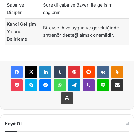
Sabır ve
Sürekli çaba ve özveri ile gelişim
Disiplin
sağlanır.
Kendi Gelişim
Bireysel hıza uygun ve gerektiğinde
Yolunu
antrenör desteği almak önemlidir.
Belirleme
Facebook
X
LinkedIn
Tumblr
Pinterest
Reddit
VKontakte
Odnok
Pocket
Skype
Messenger
WhatsApp
Telegram
Viber
Line
E-Posta ile payla
Yazdır
Kayıt Ol