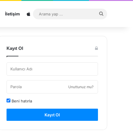
Sitemap
Arama
İletişim
yap
...
Kayıt Ol
Unuttunuz mu?
Beni hatırla
Kayıt Ol