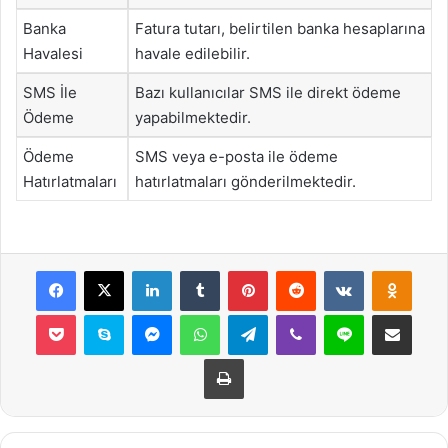
Banka
Fatura tutarı, belirtilen banka hesaplarına
Havalesi
havale edilebilir.
SMS İle
Bazı kullanıcılar SMS ile direkt ödeme
Ödeme
yapabilmektedir.
Ödeme
SMS veya e-posta ile ödeme
Hatırlatmaları
hatırlatmaları gönderilmektedir.
Facebook
X
LinkedIn
Tumblr
Pinterest
Reddit
VKontakte
Odnok
Pocket
Skype
Messenger
WhatsApp
Telegram
Viber
Line
E-Posta ile payla
Yazdır