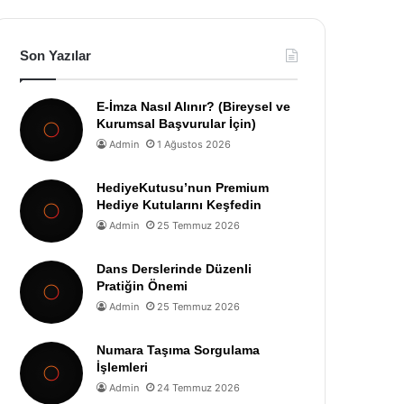
Son Yazılar
E-İmza Nasıl Alınır? (Bireysel ve
Kurumsal Başvurular İçin)
Admin
1 Ağustos 2026
HediyeKutusu’nun Premium
Hediye Kutularını Keşfedin
Admin
25 Temmuz 2026
Dans Derslerinde Düzenli
Pratiğin Önemi
Admin
25 Temmuz 2026
Numara Taşıma Sorgulama
İşlemleri
Admin
24 Temmuz 2026