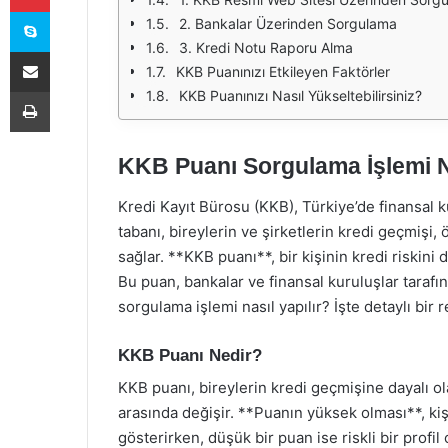
Skype
2. Bankalar Üzerinden Sorgulama
3. Kredi Notu Raporu Alma
E-Posta ile paylaş
KKB Puanınızı Etkileyen Faktörler
Yazdır
KKB Puanınızı Nasıl Yükseltebilirsiniz?
KKB Puanı Sorgulama İşlemi Na
Kredi Kayıt Bürosu (KKB), Türkiye’de finansal ku
tabanı, bireylerin ve şirketlerin kredi geçmişi,
sağlar. **KKB puanı**, bir kişinin kredi riskini
Bu puan, bankalar ve finansal kuruluşlar tarafı
sorgulama işlemi nasıl yapılır? İşte detaylı bir 
KKB Puanı Nedir?
KKB puanı, bireylerin kredi geçmişine dayalı ol
arasında değişir. **Puanın yüksek olması**, ki
gösterirken, düşük bir puan ise riskli bir profil