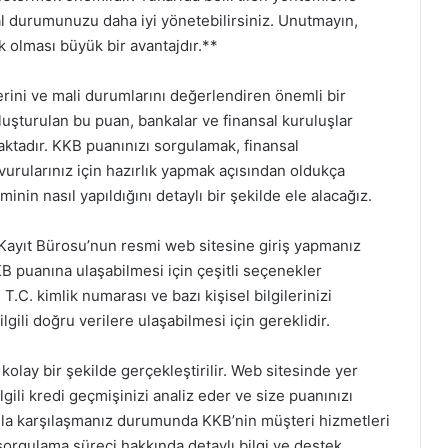
al durumunuzu daha iyi yönetebilirsiniz. Unutmayın,
k olması büyük bir avantajdır.**
erini ve mali durumlarını değerlendiren önemli bir
oluşturulan bu puan, bankalar ve finansal kuruluşlar
aktadır. KKB puanınızı sorgulamak, finansal
rularınız için hazırlık yapmak açısından oldukça
nin nasıl yapıldığını detaylı bir şekilde ele alacağız.
 Kayıt Bürosu’nun resmi web sitesine giriş yapmanız
B puanına ulaşabilmesi için çeşitli seçenekler
T.C. kimlik numarası ve bazı kişisel bilgilerinizi
ilgili doğru verilere ulaşabilmesi için gereklidir.
kolay bir şekilde gerçekleştirilir. Web sitesinde yer
gili kredi geçmişinizi analiz eder ve size puanınızı
unla karşılaşmanız durumunda KKB’nin müşteri hizmetleri
, sorgulama süreci hakkında detaylı bilgi ve destek