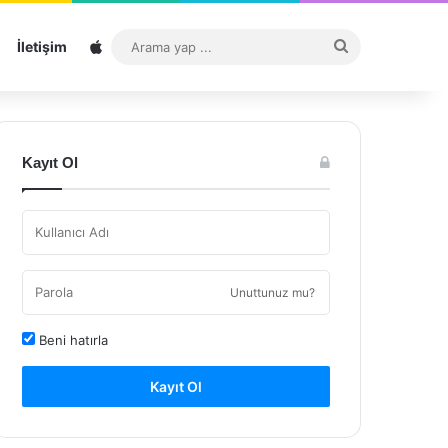
Sitemap
Arama
İletişim
yap
...
Kayıt Ol
Unuttunuz mu?
Beni hatırla
Kayıt Ol