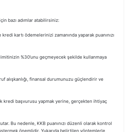
n bazı adımlar atabilirsiniz:
 kredi kartı ödemelerinizi zamanında yaparak puanınızı
 limitinizin %30’unu geçmeyecek şekilde kullanmaya
ruf alışkanlığı, finansal durumunuzu güçlendirir ve
sık kredi başvurusu yapmak yerine, gerçekten ihtiyaç
tutar. Bu nedenle, KKB puanınızı düzenli olarak kontrol
östermek önemlidir. Yukarıda belirtilen yöntemlerle