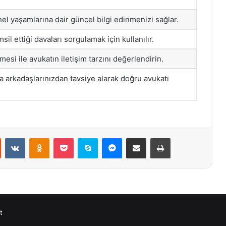
el yaşamlarına dair güncel bilgi edinmenizi sağlar.
msil ettiği davaları sorgulamak için kullanılır.
esi ile avukatın iletişim tarzını değerlendirin.
a arkadaşlarınızdan tavsiye alarak doğru avukatı
st
Reddit
VKontakte
Odnoklassniki
Pocket
Skype
Messenger
E-Posta ile paylaş
Yazdır
t