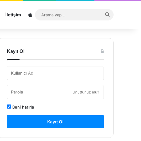
Sitemap
Arama
İletişim
yap
...
Kayıt Ol
Unuttunuz mu?
Beni hatırla
Kayıt Ol