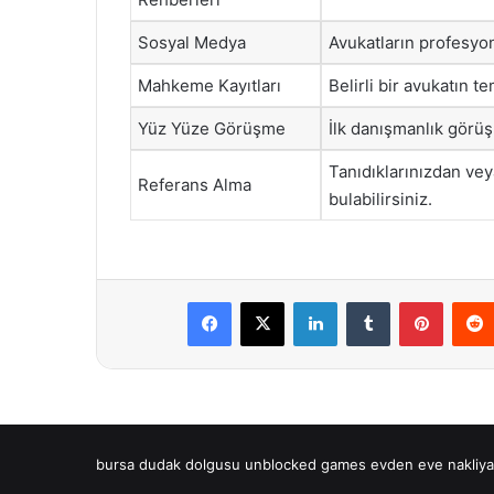
Sosyal Medya
Avukatların profesyon
Mahkeme Kayıtları
Belirli bir avukatın te
Yüz Yüze Görüşme
İlk danışmanlık görüşm
Tanıdıklarınızdan vey
Referans Alma
bulabilirsiniz.
Facebook
X
LinkedIn
Tumblr
Pintere
bursa dudak dolgusu
unblocked games
evden eve nakliya