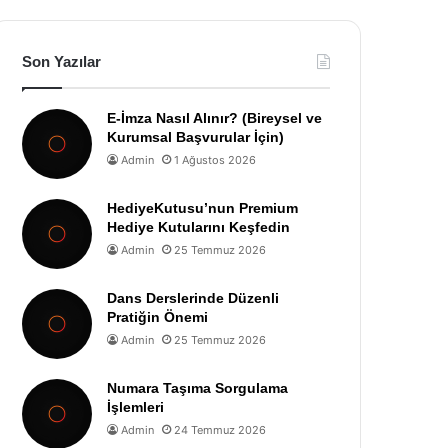
Son Yazılar
E-İmza Nasıl Alınır? (Bireysel ve
Kurumsal Başvurular İçin)
Admin
1 Ağustos 2026
HediyeKutusu’nun Premium
Hediye Kutularını Keşfedin
Admin
25 Temmuz 2026
Dans Derslerinde Düzenli
Pratiğin Önemi
Admin
25 Temmuz 2026
Numara Taşıma Sorgulama
İşlemleri
Admin
24 Temmuz 2026