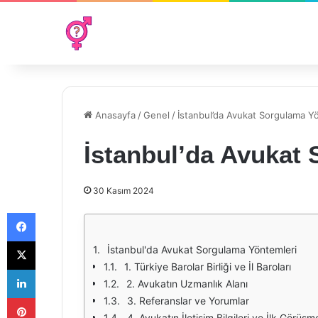
Anasayfa
/
Genel
/
İstanbul’da Avukat Sorgulama Y
İstanbul’da Avukat
30 Kasım 2024
Facebook
X
İstanbul'da Avukat Sorgulama Yöntemleri
1. Türkiye Barolar Birliği ve İl Baroları
LinkedIn
2. Avukatın Uzmanlık Alanı
Pinterest
3. Referanslar ve Yorumlar
4. Avukatın İletişim Bilgileri ve İlk Görüşm