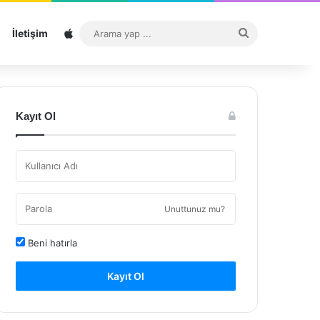
Sitemap
Arama
İletişim
yap
...
Kayıt Ol
Unuttunuz mu?
Beni hatırla
Kayıt Ol