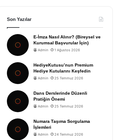
Son Yazılar
E-İmza Nasıl Alınır? (Bireysel ve
Kurumsal Başvurular İçin)
Admin
1 Ağustos 2026
HediyeKutusu’nun Premium
Hediye Kutularını Keşfedin
Admin
25 Temmuz 2026
Dans Derslerinde Düzenli
Pratiğin Önemi
Admin
25 Temmuz 2026
Numara Taşıma Sorgulama
İşlemleri
Admin
24 Temmuz 2026