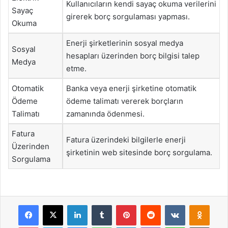
Kullanıcıların kendi sayaç okuma verilerini
Sayaç
girerek borç sorgulaması yapması.
Okuma
Enerji şirketlerinin sosyal medya
Sosyal
hesapları üzerinden borç bilgisi talep
Medya
etme.
Otomatik
Banka veya enerji şirketine otomatik
Ödeme
ödeme talimatı vererek borçların
Talimatı
zamanında ödenmesi.
Fatura
Fatura üzerindeki bilgilerle enerji
Üzerinden
şirketinin web sitesinde borç sorgulama.
Sorgulama
Facebook
X
LinkedIn
Tumblr
Pinterest
Reddit
VKontakte
Odnok
Pocket
Skype
Messenger
WhatsApp
Telegram
Viber
Line
E-Posta ile payla