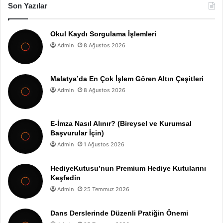
Son Yazılar
Okul Kaydı Sorgulama İşlemleri
Admin
8 Ağustos 2026
Malatya’da En Çok İşlem Gören Altın Çeşitleri
Admin
8 Ağustos 2026
E-İmza Nasıl Alınır? (Bireysel ve Kurumsal
Başvurular İçin)
Admin
1 Ağustos 2026
HediyeKutusu’nun Premium Hediye Kutularını
Keşfedin
Admin
25 Temmuz 2026
Dans Derslerinde Düzenli Pratiğin Önemi