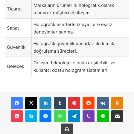
Markaların ürünlerini holografik olarak
Ticaret
tanıtarak müşteri etkileşimi.
Holografik eserlerle izleyicilere eşsiz
Sanat
deneyimler sunma.
Holografik güvenlik unsurları ile kimlik
Güvenlik
doğrulama süreçleri.
Gelişen teknoloji ile daha erişilebilir ve
Gelecek
kullanıcı dostu hologram sistemleri.
Facebook
X
LinkedIn
Tumblr
Pinterest
Reddit
VKontakte
Odnok
Pocket
Skype
Messenger
WhatsApp
Telegram
Viber
Line
E-Posta ile payla
Yazdır