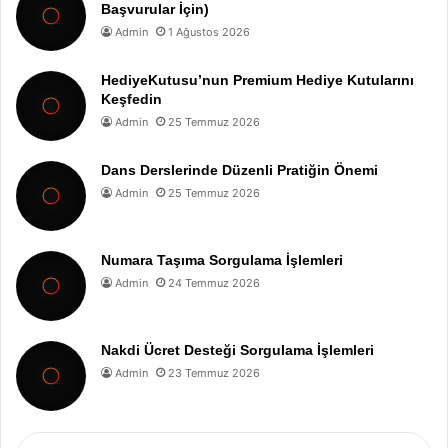
Başvurular İçin)
Admin
1 Ağustos 2026
HediyeKutusu’nun Premium Hediye Kutularını
Keşfedin
Admin
25 Temmuz 2026
Dans Derslerinde Düzenli Pratiğin Önemi
Admin
25 Temmuz 2026
Numara Taşıma Sorgulama İşlemleri
Admin
24 Temmuz 2026
Nakdi Ücret Desteği Sorgulama İşlemleri
Admin
23 Temmuz 2026