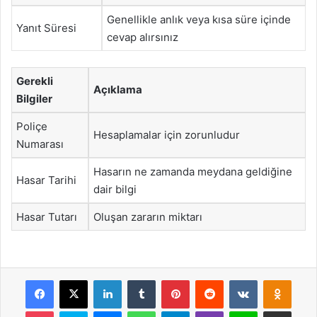
Genellikle anlık veya kısa süre içinde
Yanıt Süresi
cevap alırsınız
Gerekli
Açıklama
Bilgiler
Poliçe
Hesaplamalar için zorunludur
Numarası
Hasarın ne zamanda meydana geldiğine
Hasar Tarihi
dair bilgi
Hasar Tutarı
Oluşan zararın miktarı
Facebook
X
LinkedIn
Tumblr
Pinterest
Reddit
VKontakte
Odnok
Pocket
Skype
Messenger
WhatsApp
Telegram
Viber
Line
E-Posta ile payla