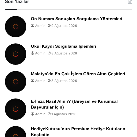
Son Yazılar
On Numara Sonuçları Sorgulama Yöntemleri
Admin
9 Ağustos 2026
Okul Kaydı Sorgulama İşlemleri
Admin
8 Ağustos 2026
Malatya’da En Çok İşlem Gören Altın Çeşitleri
Admin
8 Ağustos 2026
E-İmza Nasıl Alınır? (Bireysel ve Kurumsal
Başvurular İçin)
Admin
1 Ağustos 2026
HediyeKutusu’nun Premium Hediye Kutularını
Keşfedin