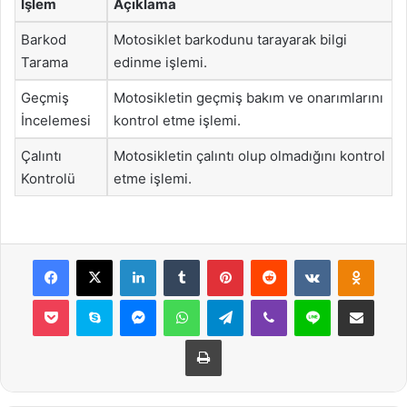
İşlem
Açıklama
Barkod
Motosiklet barkodunu tarayarak bilgi
Tarama
edinme işlemi.
Geçmiş
Motosikletin geçmiş bakım ve onarımlarını
İncelemesi
kontrol etme işlemi.
Çalıntı
Motosikletin çalıntı olup olmadığını kontrol
Kontrolü
etme işlemi.
Facebook
X
LinkedIn
Tumblr
Pinterest
Reddit
VKontakte
Odnok
Pocket
Skype
Messenger
WhatsApp
Telegram
Viber
Line
E-Posta ile payla
Yazdır