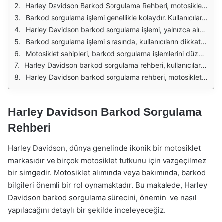
Harley Davidson Barkod Sorgulama Rehberi, motosiklet tutkunları için önemli bir araçtır. Bu rehber, kullanıcıların Harley Davidson motosikletlerinin kimlik bilgilerini doğrulamalarını ve geçmişlerini incelemelerini sağlar. Barkod sorgulama işlemi, motosikletin üretim yılı, modeli, motor numarası ve diğer teknik özellikleri hakkında detaylı bilgiler sunar. Bu bilgiler, potansiyel alıcılar için büyük bir avantaj sağlar, çünkü bir motosikletin gerçek durumunu anlamalarına yardımcı olur.
Barkod sorgulama işlemi genellikle kolaydır. Kullanıcılar, motosikletlerinin barkodunu bir tarayıcı veya akıllı telefon ile tarayarak ilgili bilgilere ulaşabilirler. Barkod, motosikletin üzerine yerleştirilmiş olan ve üretim sürecinde oluşturulan benzersiz bir kimlik numarasını içerir. Bu numara, motosikletin tüm tarihçesini takip etmek için kullanılır, bu da alıcıların daha bilinçli kararlar vermesine yardımcı olur.
Harley Davidson barkod sorgulama işlemi, yalnızca alıcılar için değil, aynı zamanda satıcılar için de faydalıdır. Satıcılar, motosikletlerinin geçmişini ve teknik özelliklerini belgeleyerek güvenilirliklerini artırabilirler. Bu, potansiyel alıcıların daha fazla güven duymasını sağlar ve motosikletin daha hızlı bir şekilde satılmasına yardımcı olabilir. Ayrıca, satıcılar, motosikletleri hakkında doğru bilgi verdiklerinde, olası sorunların önüne geçmiş olurlar.
Barkod sorgulama işlemi sırasında, kullanıcıların dikkat etmesi gereken bazı noktalar bulunmaktadır. Öncelikle, sorgulama işlemi için doğru barkodun kullanılması gerekmektedir. Yanlış bir barkod kullanılması durumunda, hatalı bilgiler elde edilebilir. Ayrıca, sorgulama işleminin gerçekleştirileceği web sitesinin güvenilir olduğundan emin olunmalıdır. Güvenilir bir kaynak, doğru ve güncel bilgiler sunar.
Motosiklet sahipleri, barkod sorgulama işlemlerini düzenli olarak yaparak araçlarının durumunu takip edebilirler. Bu, herhangi bir sorun veya bakım gereksinimini önceden tespit etmeye yardımcı olur. Ayrıca, barkod sorgulama, motosikletin çalıntı olup olmadığını kontrol etmek için de kullanılabilir. Bu, özellikle ikinci el motosiklet alırken son derece önemlidir.
Harley Davidson barkod sorgulama rehberi, kullanıcıların motosikletlerinin geçmişini daha iyi anlamalarına yardımcı olmakla kalmaz, aynı zamanda motosikletin değerini de etkileyebilir. Motosikletin bakımlı ve sorunsuz bir geçmişe sahip olması, alım fiyatını artırabilir. Bu nedenle, barkod sorgulama işlemi sadece bir bilgi sağlama aracı değil, aynı zamanda bir yatırım aracı olarak da değerlendirilebilir.
Harley Davidson barkod sorgulama rehberi, motosiklet alım-satım işlemlerinde önemli bir rol oynamaktadır. Kullanıcılar, bu rehber sayesinde motosikletlerinin geçmişine dair detaylı bilgiye ulaşırken, güvenilirliklerini artırabilirler. Barkod sorgulama işlemi, hem alıcılar hem de satıcılar için faydalı bir süreçtir ve motosiklet tutkunlarının bilinçli kararlar vermesine yardımcı olur.
Harley Davidson Barkod Sorgulama
Rehberi
Harley Davidson, dünya genelinde ikonik bir motosiklet
markasıdır ve birçok motosiklet tutkunu için vazgeçilmez
bir simgedir. Motosiklet alımında veya bakımında, barkod
bilgileri önemli bir rol oynamaktadır. Bu makalede, Harley
Davidson barkod sorgulama sürecini, önemini ve nasıl
yapılacağını detaylı bir şekilde inceleyeceğiz.