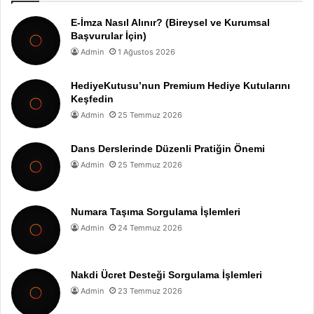
E-İmza Nasıl Alınır? (Bireysel ve Kurumsal
Başvurular İçin)
Admin
1 Ağustos 2026
HediyeKutusu’nun Premium Hediye Kutularını
Keşfedin
Admin
25 Temmuz 2026
Dans Derslerinde Düzenli Pratiğin Önemi
Admin
25 Temmuz 2026
Numara Taşıma Sorgulama İşlemleri
Admin
24 Temmuz 2026
Nakdi Ücret Desteği Sorgulama İşlemleri
Admin
23 Temmuz 2026