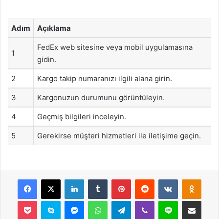
Adım
Açıklama
FedEx web sitesine veya mobil uygulamasına
1
gidin.
2
Kargo takip numaranızı ilgili alana girin.
3
Kargonuzun durumunu görüntüleyin.
4
Geçmiş bilgileri inceleyin.
5
Gerekirse müşteri hizmetleri ile iletişime geçin.
Facebook
X
LinkedIn
Tumblr
Pinterest
Reddit
VKontakte
Odnok
Pocket
Skype
Messenger
WhatsApp
Telegram
Viber
Line
E-Posta ile payla