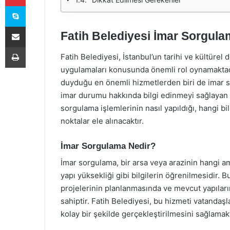
Skype
E-Posta ile paylaş
Fatih Belediyesi İmar Sorgulam
Yazdır
Fatih Belediyesi, İstanbul’un tarihi ve kültür
uygulamaları konusunda önemli rol oynamaktadır
duyduğu en önemli hizmetlerden biri de imar so
imar durumu hakkında bilgi edinmeyi sağlayan b
sorgulama işlemlerinin nasıl yapıldığı, hangi bi
noktalar ele alınacaktır.
İmar Sorgulama Nedir?
İmar sorgulama, bir arsa veya arazinin hangi ama
yapı yüksekliği gibi bilgilerin öğrenilmesidir. B
projelerinin planlanmasında ve mevcut yapıla
sahiptir. Fatih Belediyesi, bu hizmeti vatandaşl
kolay bir şekilde gerçekleştirilmesini sağlamakt