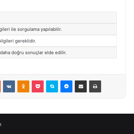
ileri ile sorgulama yapılabilir.
ilgileri gereklidir.
 daha doğru sonuçlar elde edilir.
st
Reddit
VKontakte
Odnoklassniki
Pocket
Skype
Messenger
E-Posta ile paylaş
Yazdır
t