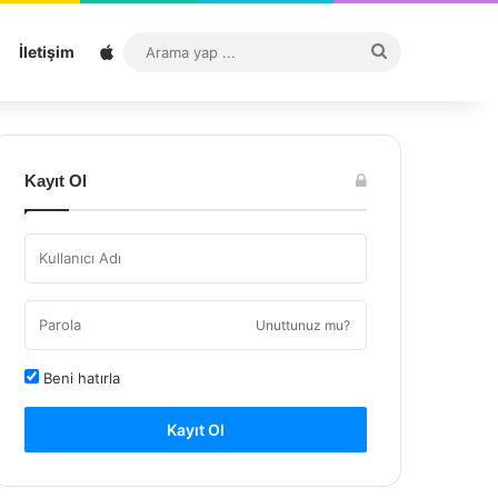
Sitemap
Arama
İletişim
yap
...
Kayıt Ol
Unuttunuz mu?
Beni hatırla
Kayıt Ol