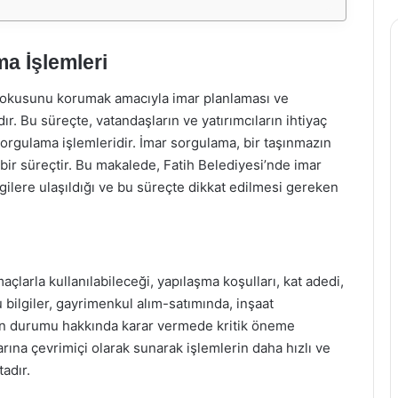
a İşlemleri
el dokusunu korumak amacıyla imar planlaması ve
. Bu süreçte, vatandaşların ve yatırımcıların ihtiyaç
rgulama işlemleridir. İmar sorgulama, bir taşınmazın
ir süreçtir. Bu makalede, Fatih Belediyesi’nde imar
lgilere ulaşıldığı ve bu süreçte dikkat edilmesi gereken
çlarla kullanılabileceği, yapılaşma koşulları, kat adedi,
u bilgiler, gayrimenkul alım-satımında, inşaat
rın durumu hakkında karar vermede kritik öneme
arına çevrimiçi olarak sunarak işlemlerin daha hızlı ve
adır.