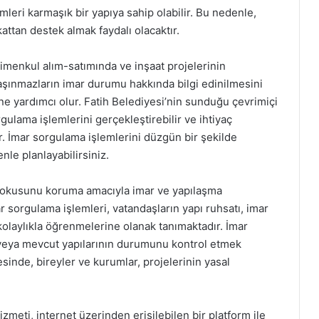
eri karmaşık bir yapıya sahip olabilir. Bu nedenle,
ttan destek almak faydalı olacaktır.
rimenkul alım-satımında ve inşaat projelerinin
aşınmazların imar durumu hakkında bilgi edinilmesini
e yardımcı olur. Fatih Belediyesi’nin sunduğu çevrimiçi
ulama işlemlerini gerçekleştirebilir ve ihtiyaç
ler. İmar sorgulama işlemlerini düzgün bir şekilde
nle planlayabilirsiniz.
el dokusunu koruma amacıyla imar ve yapılaşma
 sorgulama işlemleri, vatandaşların yapı ruhsatı, imar
 kolaylıkla öğrenmelerine olanak tanımaktadır. İmar
 veya mevcut yapılarının durumunu kontrol etmek
esinde, bireyler ve kurumlar, projelerinin yasal
meti, internet üzerinden erişilebilen bir platform ile