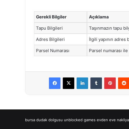
Gerekli Bilgiler
Açıklama
Tapu Bilgileri
Taşınmazın tapu bilg
Adres Bilgileri
İlgili yapının adres b
Parsel Numarası
Parsel numarası ile
Facebook
X
LinkedIn
Tumblr
Pintere
bursa dudak dolgusu
unblocked games
evden eve nakliya