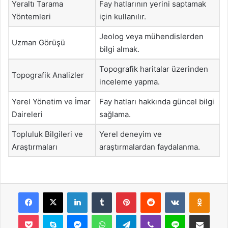
Yeraltı Tarama
Fay hatlarının yerini saptamak
Yöntemleri
için kullanılır.
Jeolog veya mühendislerden
Uzman Görüşü
bilgi almak.
Topografik haritalar üzerinden
Topografik Analizler
inceleme yapma.
Yerel Yönetim ve İmar
Fay hatları hakkında güncel bilgi
Daireleri
sağlama.
Topluluk Bilgileri ve
Yerel deneyim ve
Araştırmaları
araştırmalardan faydalanma.
Facebook
X
LinkedIn
Tumblr
Pinterest
Reddit
VKontakte
Odnok
Pocket
Skype
Messenger
WhatsApp
Telegram
Viber
Line
E-Posta ile payla