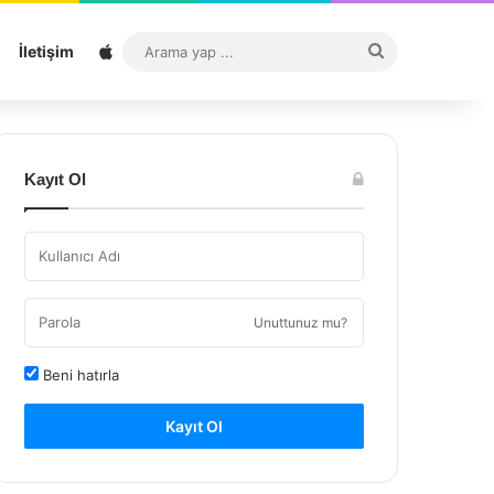
Sitemap
Arama
İletişim
yap
...
Kayıt Ol
Unuttunuz mu?
Beni hatırla
Kayıt Ol