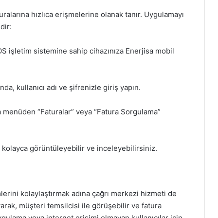
turalarına hızlıca erişmelerine olanak tanır. Uygulamayı
dir:
S işletim sistemine sahip cihazınıza Enerjisa mobil
a, kullanıcı adı ve şifrenizle giriş yapın.
 menüden “Faturalar” veya “Fatura Sorgulama”
izi kolayca görüntüleyebilir ve inceleyebilirsiniz.
mlerini kolaylaştırmak adına çağrı merkezi hizmeti de
rak, müşteri temsilcisi ile görüşebilir ve fatura
ygulama veya internet erişimi olmayan kullanıcılar için