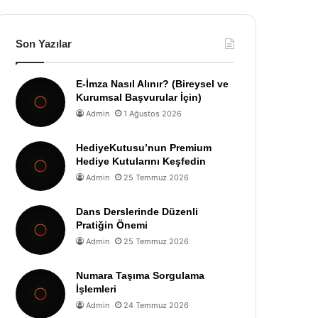
Son Yazılar
E-İmza Nasıl Alınır? (Bireysel ve
Kurumsal Başvurular İçin)
Admin
1 Ağustos 2026
HediyeKutusu’nun Premium
Hediye Kutularını Keşfedin
Admin
25 Temmuz 2026
Dans Derslerinde Düzenli
Pratiğin Önemi
Admin
25 Temmuz 2026
Numara Taşıma Sorgulama
İşlemleri
Admin
24 Temmuz 2026