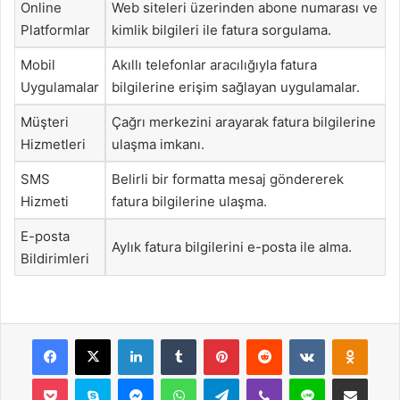
Online
Web siteleri üzerinden abone numarası ve
Platformlar
kimlik bilgileri ile fatura sorgulama.
Mobil
Akıllı telefonlar aracılığıyla fatura
Uygulamalar
bilgilerine erişim sağlayan uygulamalar.
Müşteri
Çağrı merkezini arayarak fatura bilgilerine
Hizmetleri
ulaşma imkanı.
SMS
Belirli bir formatta mesaj göndererek
Hizmeti
fatura bilgilerine ulaşma.
E-posta
Aylık fatura bilgilerini e-posta ile alma.
Bildirimleri
Facebook
X
LinkedIn
Tumblr
Pinterest
Reddit
VKontakte
Odnok
Pocket
Skype
Messenger
WhatsApp
Telegram
Viber
Line
E-Posta ile payla