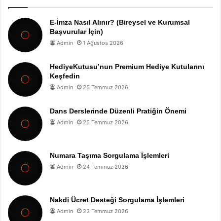
E-İmza Nasıl Alınır? (Bireysel ve Kurumsal
Başvurular İçin)
Admin
1 Ağustos 2026
HediyeKutusu’nun Premium Hediye Kutularını
Keşfedin
Admin
25 Temmuz 2026
Dans Derslerinde Düzenli Pratiğin Önemi
Admin
25 Temmuz 2026
Numara Taşıma Sorgulama İşlemleri
Admin
24 Temmuz 2026
Nakdi Ücret Desteği Sorgulama İşlemleri
Admin
23 Temmuz 2026