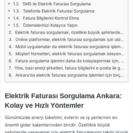
SMS ile Elektrik Faturası Sorgulama
Telefonla Elektrik Faturası Sorgulama
Fatura Bilgilerini Kontrol Etme
Ödemelerinizi Kolayca Yapın
Elektrik faturası sorgulamak, özellikle büyük şehirlerde yaşayanlar için önemli bir ihtiyaçtır. Ankara'da ikamet edenler için, elektrik faturalarını hızlı ve pratik bir şekilde sorgulamak için çeşitli yöntemler bulunmaktadır. Bu yöntemler, kullanıcıların zaman kazanmasını ve işlemlerini kolaylaştırmasını sağlamaktadır. Ankara'da elektrik faturası sorgulamak için en yaygın kullanılan yöntemler arasında online platformlar, mobil uygulamalar ve müşteri hizmetleri yer almaktadır.
Online platformlar, elektrik faturası sorgulamak için oldukça popüler bir seçenektir. Ankara'daki enerji şirketleri, kullanıcıların fatura bilgilerine erişebilmesi için web siteleri üzerinden hizmet sunmaktadır. Bu web sitelerine girerek, kullanıcılar sadece abone numarası ve kimlik bilgileri ile faturalarını anlık olarak görüntüleyebilirler. Bu işlem, kullanıcıların evlerinden çıkmadan fatura bilgilerine ulaşmalarını sağlar.
Mobil uygulamalar da elektrik faturası sorgulama işlemini kolaylaştıran bir diğer seçenektir. Ankara'daki enerji şirketleri, kullanıcıların faturalarını kontrol edebilmesi için özel mobil uygulamalar geliştirmiştir. Bu uygulamalar, akıllı telefonlar üzerinden kolayca indirilebilir ve kullanıcılar bu uygulamalar aracılığıyla fatura bilgilerine ulaşabilirler. Mobil uygulamalar, kullanıcı dostu arayüzleri sayesinde hızlı bir şekilde işlem yapmayı mümkün kılar.
Müşteri hizmetleri, elektrik faturası sorgulamak isteyenler için bir başka önemli yöntemdir. Kullanıcılar, enerji şirketlerinin çağrı merkezlerini arayarak fatura bilgilerine ulaşabilirler. Müşteri temsilcileri, kullanıcıların sorularını yanıtlayarak, fatura sorgulama işlemlerini gerçekleştirmelerine yardımcı olurlar. Bu yöntem, internet erişimi olmayan kullanıcılar için oldukça faydalıdır.
Fatura sorgulama işlemini daha da kolaylaştırmak için, bazı enerji şirketleri SMS hizmeti sunmaktadır. Kullanıcılar, belirli bir formatta mesaj göndererek fatura bilgilerine ulaşabilirler. Bu yöntem, hızlı ve pratik bir çözüm sunarak, kullanıcıların gerektiğinde fatura bilgilerini mobil cihazları üzerinden kontrol etmelerine olanak tanır.
Yine, bazı enerji şirketleri, fatura bilgilerini e-posta ile göndermektedir. Kullanıcılar, abone oldukları tarihten itibaren her ay fatura bilgilerini e-posta yolu ile alabilirler. Bu yöntem, fatura takibini kolaylaştırırken, kullanıcıların herhangi bir zamanda fatura bilgilerine erişmesini sağlar.
Ankara'da elektrik faturası sorgulama işlemleri için birçok kolay ve hızlı yöntem bulunmaktadır. Online platformlar, mobil uygulamalar, müşteri hizmetleri, SMS hizmetleri ve e-posta bildirimleri sayesinde kullanıcılar, elektrik faturalarını pratik bir şekilde kontrol edebilirler. Bu yöntemler, kullanıcıların zamanlarını daha verimli kullanmalarını ve fatura süreçlerini daha kolay yönetmelerini sağlamaktadır.
Elektrik Faturası Sorgulama Ankara:
Kolay ve Hızlı Yöntemler
Günümüzde enerji tüketimi, evlerin ve iş yerlerinin en
önemli gider kalemlerinden biridir. Özellikle büyük
şehirlerde yaşayanlar için elektrik faturalarının takibi büyük