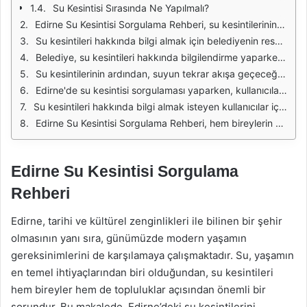
Su Kesintisi Sırasında Ne Yapılmalı?
Edirne Su Kesintisi Sorgulama Rehberi, su kesintilerinin önceden planlanması ve kullanıcıların bu süreçten en az şekilde etkilenmesi için son derece önemlidir. Belediye, kesintilerin sebebi ve süresi hakkında halkı bilgilendirmek amacıyla çeşitli yollarla iletişim kurmaktadır. Bu bilgiler, su kullanıcılarının günlük yaşamlarını düzenlemelerine yardımcı olur. Özellikle suyu yoğun kullanan iş yerleri ve büyük aileler için bu bilgiler kritik bir öneme sahiptir.
Su kesintileri hakkında bilgi almak için belediyenin resmi web sitesini ziyaret eden kullanıcılar, kesintilerin ne zaman gerçekleşeceğini ve tahmini sürelerini öğrenebilirler. Bunun yanı sıra, su kesintisi ile ilgili güncellemeleri takip etmek için sosyal medya hesapları ve yerel haber kaynakları da aktif olarak kullanılmaktadır. Bu tür bilgilendirmeler, su kesintilerinin planlı bir şekilde yönetilmesine olanak tanır ve halkın mağduriyetini en aza indirir.
Belediye, su kesintileri hakkında bilgilendirme yaparken, kesintinin sebebi ve etkilenen bölgeleri de açıklamaktadır. Bu sayede, su kesintisi yaşayan bölgelerde yaşayan vatandaşlar, nerelerde su sıkıntısı yaşanacağını önceden bilerek gerekli önlemleri alabilirler. Su kesintileri genellikle altyapı çalışmaları, arızalar veya bakım işlemleri nedeniyle gerçekleşmektedir. Bu tür bilgilendirmeler, vatandaşların su tasarrufu yapmalarına da teşvik edici bir rol oynamaktadır.
Su kesintilerinin ardından, suyun tekrar akışa geçeceği zaman dilimi de önemli bir bilgidir. Belediyenin sağladığı bu bilgiler, kullanıcıların su ihtiyacını planlamalarına yardımcı olur. Aynı zamanda, suyun geri gelmesinin ardından suyun kalitesi hakkında da bilgilendirme yapılması, halk sağlığı açısından büyük bir önem taşır. Su kalitesinin kontrol edilmesi, olası sağlık sorunlarının önlenmesi için gereklidir.
Edirne'de su kesintisi sorgulaması yaparken, kullanıcıların dikkat etmesi gereken bazı önemli noktalar bulunmaktadır. Öncelikle, resmi kaynaklardan bilgi almak her zaman en doğrusu olacaktır. Ayrıca, su kesintisi süresince alternatif su kaynaklarının temin edilmesi de önerilmektedir. Su ihtiyacını karşılamak için önceden gerekli önlemleri almak, olası sorunları en aza indirmeye yardımcı olur.
Su kesintileri hakkında bilgi almak isteyen kullanıcılar için mobil uygulamalar da büyük bir kolaylık sağlamaktadır. Bu uygulamalar aracılığıyla, kesintiler hakkında anlık bildirimler almak mümkündür. Mobil uygulamalar, kullanıcıların su kesintilerini takip etmelerini kolaylaştırarak, günlük hayatlarındaki aksaklıkları en aza indirmektedir. Bu tür teknolojik çözümler, modern yaşamın gereklilikleri arasında yer almaktadır.
Edirne Su Kesintisi Sorgulama Rehberi, hem bireylerin hem de işletmelerin su kesintilerinden etkilenmemesi için önemli bir rehberlik sunmaktadır. Su kesintisi sürelerinin takip edilmesi, vatandaşların günlük yaşamlarını planlamalarına yardımcı olurken, belediyenin sağladığı bilgilendirme ve güncellemeler de toplumsal bir dayanışma oluşturur. Bu nedenle, su kesintisi ile ilgili bilgilere erişim, her birey için hayati bir önem taşımaktadır.
Edirne Su Kesintisi Sorgulama
Rehberi
Edirne, tarihi ve kültürel zenginlikleri ile bilinen bir şehir
olmasının yanı sıra, günümüzde modern yaşamın
gereksinimlerini de karşılamaya çalışmaktadır. Su, yaşamın
en temel ihtiyaçlarından biri olduğundan, su kesintileri
hem bireyler hem de topluluklar açısından önemli bir
sorundur. Bu makalede, Edirne’deki su kesintilerini