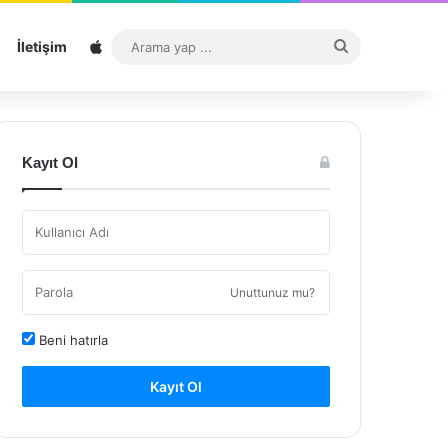
Sitemap
Arama
İletişim
yap
...
Kayıt Ol
Unuttunuz mu?
Beni hatırla
Kayıt Ol