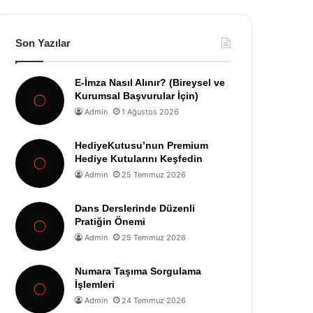
Son Yazılar
E-İmza Nasıl Alınır? (Bireysel ve
Kurumsal Başvurular İçin)
Admin
1 Ağustos 2026
HediyeKutusu’nun Premium
Hediye Kutularını Keşfedin
Admin
25 Temmuz 2026
Dans Derslerinde Düzenli
Pratiğin Önemi
Admin
25 Temmuz 2026
Numara Taşıma Sorgulama
İşlemleri
Admin
24 Temmuz 2026