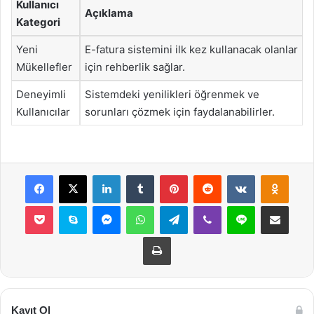
Kullanıcı
Açıklama
Kategori
Yeni
E-fatura sistemini ilk kez kullanacak olanlar
Mükellefler
için rehberlik sağlar.
Deneyimli
Sistemdeki yenilikleri öğrenmek ve
Kullanıcılar
sorunları çözmek için faydalanabilirler.
Facebook
X
LinkedIn
Tumblr
Pinterest
Reddit
VKontakte
Odnok
Pocket
Skype
Messenger
WhatsApp
Telegram
Viber
Line
E-Posta ile payla
Yazdır
Kayıt Ol