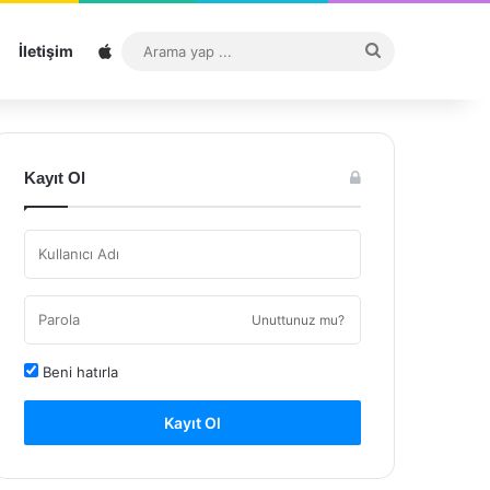
Sitemap
Arama
İletişim
yap
...
Kayıt Ol
Unuttunuz mu?
Beni hatırla
Kayıt Ol