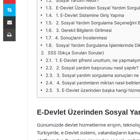
Sosyal Yardım Nedir?
Skype
E-Devlet Üzerinden Sosyal Yardım Sorgul
1. E-Devlet Sistemine Giriş Yapma
E-Posta ile paylaş
2. Sosyal Yardım Sorgulama Seçeneğini 
Yazdır
3. Gerekli Bilgilerin Girilmesi
4. Sonuçların İncelenmesi
Sosyal Yardım Sorgulama İşlemlerinde Di
SSS (Sıkça Sorulan Sorular)
1. E-Devlet şifremi unuttum, ne yapmalıyı
2. Sosyal yardım başvurusu nasıl yapılır?
3. Sosyal yardım sorgulama sonuçları ne
4. Sosyal yardımların miktarı nasıl belirle
5. E-Devlet üzerinden başka hangi hizmetl
E-Devlet Üzerinden Sosyal Ya
Günümüzde devlet hizmetlerine erişim, teknolojini
Türkiye’de, e-Devlet sistemi, vatandaşların kamu