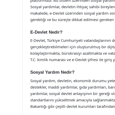
platformdur. Bu sistem üzerinden sosyal yardıml
Sosyal yardımlar, devletin ihtiyaç sahibi bireyl
makalede, e-Devlet üzerinden sosyal yardım sorgu
gerektiği ve bu süreçte dikkat edilmesi gereken n
E-Devlet Nedir?
E-Devlet, Türkiye Cumhuriyeti vatandaşlarının de
gerçekleştirebilmeleri için oluşturulmuş bir dij
kolaylaştırmakta, bürokrasiyi azaltmakta ve vat
T.C. kimlik numarası ve e-Devlet şifresi ile giriş 
Sosyal Yardım Nedir?
Sosyal yardım, devletin, ekonomik durumu yeters
destekler, maddi yardımlar, gıda yardımları, barın
yardımlar, sosyal devlet anlayışının bir gereği 
standartlarını yükseltmek amacıyla sağlanmaktadı
Bakanlığı gibi çeşitli devlet kurumları tarafında