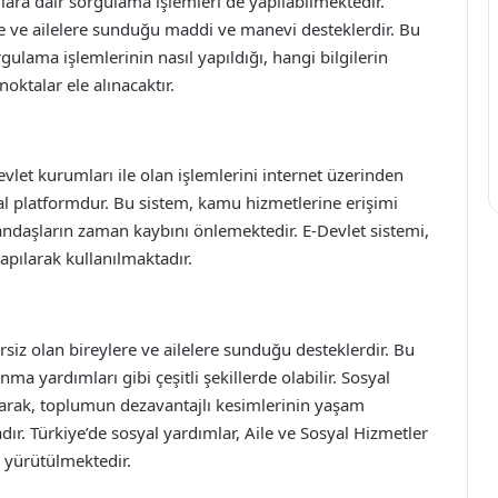
ara dair sorgulama işlemleri de yapılabilmektedir.
ere ve ailelere sunduğu maddi ve manevi desteklerdir. Bu
lama işlemlerinin nasıl yapıldığı, hangi bilgilerin
oktalar ele alınacaktır.
vlet kurumları ile olan işlemlerini internet üzerinden
ital platformdur. Bu sistem, kamu hizmetlerine erişimi
andaşların zaman kaybını önlemektedir. E-Devlet sistemi,
yapılarak kullanılmaktadır.
iz olan bireylere ve ailelere sunduğu desteklerdir. Bu
ma yardımları gibi çeşitli şekillerde olabilir. Sosyal
olarak, toplumun dezavantajlı kesimlerinin yaşam
r. Türkiye’de sosyal yardımlar, Aile ve Sosyal Hizmetler
n yürütülmektedir.