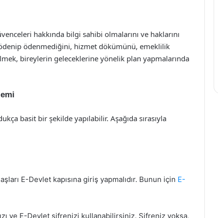
venceleri hakkında bilgi sahibi olmalarını ve haklarını
n ödenip ödenmediğini, hizmet dökümünü, emeklilik
lmek, bireylerin geleceklerine yönelik plan yapmalarında
lemi
kça basit bir şekilde yapılabilir. Aşağıda sırasıyla
aşları E-Devlet kapısına giriş yapmalıdır. Bunun için
E-
ı ve E-Devlet şifrenizi kullanabilirsiniz. Şifreniz yoksa,