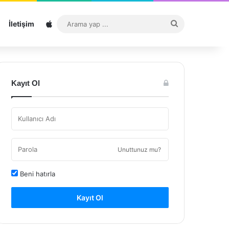
Sitemap
Arama
İletişim
yap
...
Kayıt Ol
Unuttunuz mu?
Beni hatırla
Kayıt Ol