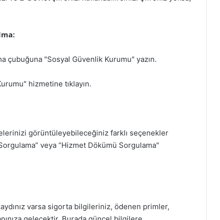
lma:
ama çubuğuna "Sosyal Güvenlik Kurumu" yazın.
urumu" hizmetine tıklayın.
lerinizi görüntüleyebileceğiniz farklı seçenekler
i Sorgulama” veya “Hizmet Dökümü Sorgulama"
aydınız varsa sigorta bilgileriniz, ödenen primler,
ınıza gelecektir. Burada güncel bilgilere