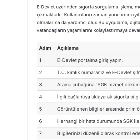
E-Devlet üzerinden sigorta sorgulama işlemi, mo
çıkmaktadır. Kullanıcıların zaman yönetimini iyi
olmalarına da yardımcı olur. Bu uygulama, dijit
vatandaşların yaşamlarını kolaylaştırmaya deva
Adım
Açıklama
1
E-Devlet portalına giriş yapın.
2
T.C. kimlik numaranız ve E-Devlet şifre
3
Arama çubuğuna “SGK hizmet dökümü
4
İlgili bağlantıya tıklayarak sigorta bilg
5
Görüntülenen bilgiler arasında prim 
6
Herhangi bir hata durumunda SGK ile 
7
Bilgilerinizi düzenli olarak kontrol ed