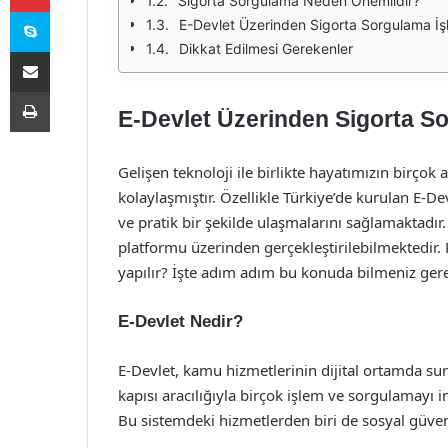
Sigorta Sorgulama Neden Önemlidir?
Skype
E-Devlet Üzerinden Sigorta Sorgulama İş
Dikkat Edilmesi Gerekenler
E-Posta ile paylaş
Yazdır
E-Devlet Üzerinden Sigorta So
Gelişen teknoloji ile birlikte hayatımızın birçok
kolaylaşmıştır. Özellikle Türkiye’de kurulan E-D
ve pratik bir şekilde ulaşmalarını sağlamaktadı
platformu üzerinden gerçekleştirilebilmektedir. 
yapılır? İşte adım adım bu konuda bilmeniz gere
E-Devlet Nedir?
E-Devlet, kamu hizmetlerinin dijital ortamda sun
kapısı aracılığıyla birçok işlem ve sorgulamayı 
Bu sistemdeki hizmetlerden biri de sosyal güvenl