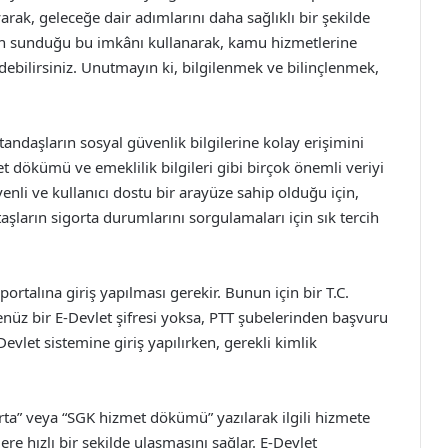
rak, geleceğe dair adımlarını daha sağlıklı bir şekilde
in sunduğu bu imkânı kullanarak, kamu hizmetlerine
edebilirsiniz. Unutmayın ki, bilgilenmek ve bilinçlenmek,
andaşların sosyal güvenlik bilgilerine kolay erişimini
t dökümü ve emeklilik bilgileri gibi birçok önemli veriyi
enli ve kullanıcı dostu bir arayüze sahip olduğu için,
taşların sigorta durumlarını sorgulamaları için sık tercih
ortalına giriş yapılması gerekir. Bunun için bir T.C.
henüz bir E-Devlet şifresi yoksa, PTT şubelerinden başvuru
E-Devlet sistemine giriş yapılırken, gerekli kimlik
ta” veya “SGK hizmet dökümü” yazılarak ilgili hizmete
lere hızlı bir şekilde ulaşmasını sağlar. E-Devlet