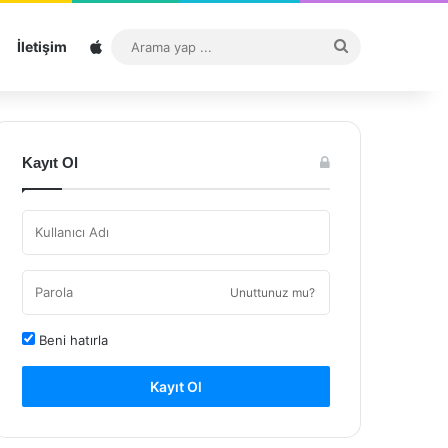
Sitemap
Arama
İletişim
yap
...
Kayıt Ol
Unuttunuz mu?
Beni hatırla
Kayıt Ol