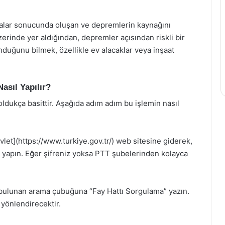
malar sonucunda oluşan ve depremlerin kaynağını
 üzerinde yer aldığından, depremler açısından riskli bir
nduğunu bilmek, özellikle ev alacaklar veya inşaat
asıl Yapılır?
ldukça basittir. Aşağıda adım adım bu işlemin nasıl
evlet](https://www.turkiye.gov.tr/) web sitesine giderek,
ş yapın. Eğer şifreniz yoksa PTT şubelerinden kolayca
bulunan arama çubuğuna “Fay Hattı Sorgulama” yazın.
 yönlendirecektir.