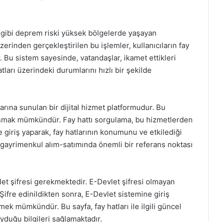
ye gibi deprem riski yüksek bölgelerde yaşayan
erinden gerçekleştirilen bu işlemler, kullanıcıların fay
dır. Bu sistem sayesinde, vatandaşlar, ikamet ettikleri
tları üzerindeki durumlarını hızlı bir şekilde
rına sunulan bir dijital hizmet platformudur. Bu
şmak mümkündür. Fay hattı sorgulama, bu hizmetlerden
ne giriş yaparak, fay hatlarının konumunu ve etkilediği
le gayrimenkul alım-satımında önemli bir referans noktası
let şifresi gerekmektedir. E-Devlet şifresi olmayan
 Şifre edinildikten sonra, E-Devlet sistemine giriş
lmek mümkündür. Bu sayfa, fay hatları ile ilgili güncel
uyduğu bilgileri sağlamaktadır.