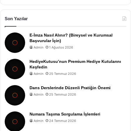
Son Yazılar
E-İmza Nasıl Alınır? (Bireysel ve Kurumsal
Başvurular İçin)
Admin
1 Ağustos 2026
HediyeKutusu’nun Premium Hediye Kutularını
Keşfedin
Admin
25 Temmuz 2026
Dans Derslerinde Düzenli Pratiğin Önemi
Admin
25 Temmuz 2026
Numara Taşıma Sorgulama İşlemleri
Admin
24 Temmuz 2026