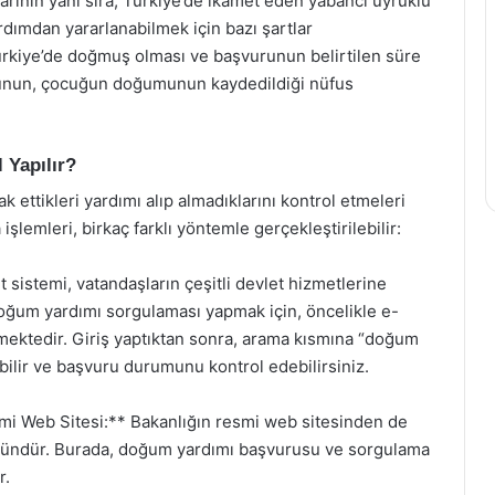
rının yanı sıra, Türkiye’de ikamet eden yabancı uyruklu
ardımdan yararlanabilmek için bazı şartlar
ürkiye’de doğmuş olması ve başvurunun belirtilen süre
urunun, çocuğun doğumunun kaydedildiği nüfus
 Yapılır?
 ettikleri yardımı alıp almadıklarını kontrol etmeleri
lemleri, birkaç farklı yöntemle gerçekleştirilebilir:
sistemi, vatandaşların çeşitli devlet hizmetlerine
Doğum yardımı sorgulaması yapmak için, öncelikle e-
kmektedir. Giriş yaptıktan sonra, arama kısmına “doğum
bilir ve başvuru durumunu kontrol edebilirsiniz.
smi Web Sitesi:** Bakanlığın resmi web sitesinden de
ümkündür. Burada, doğum yardımı başvurusu ve sorgulama
r.