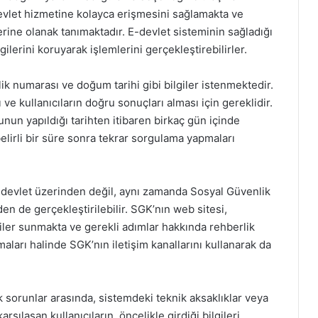
vlet hizmetine kolayca erişmesini sağlamakta ve
erine olanak tanımaktadır. E-devlet sisteminin sağladığı
gilerini koruyarak işlemlerini gerçekleştirebilirler.
ik numarası ve doğum tarihi gibi bilgiler istenmektedir.
 ve kullanıcıların doğru sonuçları alması için gereklidir.
un yapıldığı tarihten itibaren birkaç gün içinde
elirli bir süre sonra tekrar sorgulama yapmaları
devlet üzerinden değil, aynı zamanda Sosyal Güvenlik
n de gerçekleştirilebilir. SGK’nın web sitesi,
lgiler sunmakta ve gerekli adımlar hakkında rehberlik
maları halinde SGK’nın iletişim kanallarını kullanarak da
k sorunlar arasında, sistemdeki teknik aksaklıklar veya
karşılaşan kullanıcıların, öncelikle girdiği bilgileri