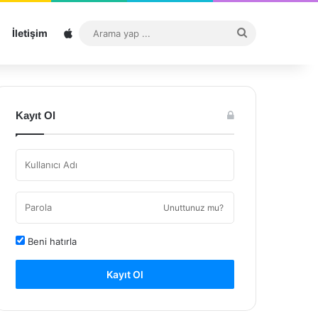
Sitemap
Arama
İletişim
yap
...
Kayıt Ol
Unuttunuz mu?
Beni hatırla
Kayıt Ol