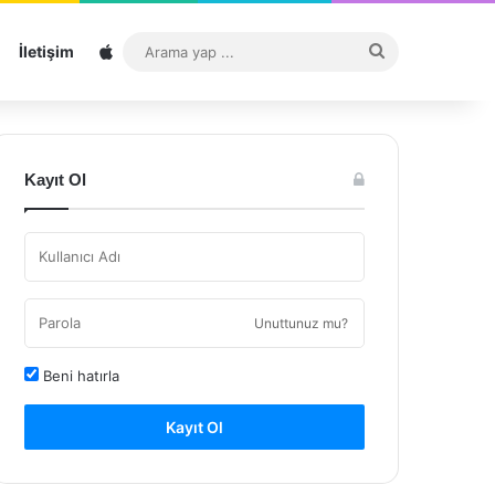
Sitemap
Arama
İletişim
yap
...
Kayıt Ol
Unuttunuz mu?
Beni hatırla
Kayıt Ol