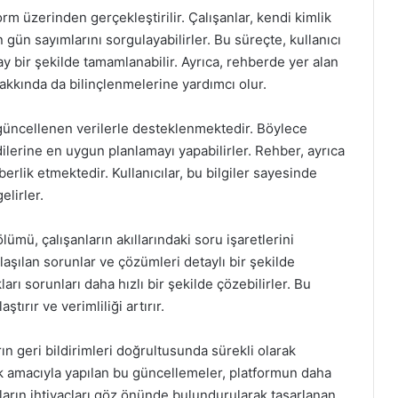
orm üzerinden gerçekleştirilir. Çalışanlar, kendi kimlik
an gün sayımlarını sorgulayabilirler. Bu süreçte, kullanıcı
ay bir şekilde tamamlanabilir. Ayrıca, rehberde yer alan
 hakkında da bilinçlenmelerine yardımcı olur.
 güncellenen verilerle desteklenmektedir. Böylece
dilerine en uygun planlamayı yapabilirler. Rehber, ayrıca
erlik etmektedir. Kullanıcılar, bu bilgiler sayesinde
elirler.
lümü, çalışanların akıllarındaki soru işaretlerini
aşılan sorunlar ve çözümleri detaylı bir şekilde
ları sorunları daha hızlı bir şekilde çözebilirler. Bu
ştırır ve verimliliği artırır.
n geri bildirimleri doğrultusunda sürekli olarak
mak amacıyla yapılan bu güncellemeler, platformun daha
anların ihtiyaçları göz önünde bulundurularak tasarlanan