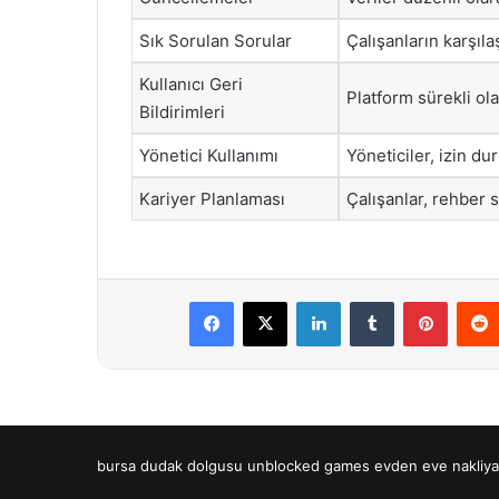
Sık Sorulan Sorular
Çalışanların karşıl
Kullanıcı Geri
Platform sürekli ola
Bildirimleri
Yönetici Kullanımı
Yöneticiler, izin du
Kariyer Planlaması
Çalışanlar, rehber s
Facebook
X
LinkedIn
Tumblr
Pintere
bursa dudak dolgusu
unblocked games
evden eve nakliya