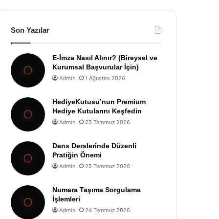
Son Yazılar
E-İmza Nasıl Alınır? (Bireysel ve
Kurumsal Başvurular İçin)
Admin
1 Ağustos 2026
HediyeKutusu’nun Premium
Hediye Kutularını Keşfedin
Admin
25 Temmuz 2026
Dans Derslerinde Düzenli
Pratiğin Önemi
Admin
25 Temmuz 2026
Numara Taşıma Sorgulama
İşlemleri
Admin
24 Temmuz 2026