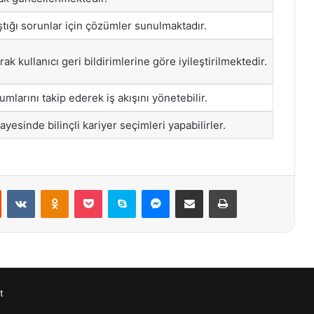
aştığı sorunlar için çözümler sunulmaktadır.
rak kullanıcı geri bildirimlerine göre iyileştirilmektedir.
rumlarını takip ederek iş akışını yönetebilir.
ayesinde bilinçli kariyer seçimleri yapabilirler.
st
Reddit
VKontakte
Odnoklassniki
Pocket
Skype
Messenger
E-Posta ile paylaş
Yazdır
t